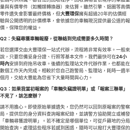
量與有價零件（如觸媒轉換器）來估算。雖然引擎、鋁圈等高價
零件遺失會影響最終價格，但
大豐環保
擁有超過20年的估價經
驗與公開透明的計價標準，會依據您的車輛現況提供最公道的報
價，保障您的權益。
Q2：失竊尋獲車輛報廢，從聯絡到完成需要多久時間？
若您選擇交由大豐環保一站式代辦，流程將非常有效率。一般來
說，只要您備妥身分證、行照等基本文件，我們最快可在
24小
時內
安排到府拖吊收車。後續的監理站文件代辦作業，也都能在
數個工作天內完成。相較於您自己跑警局、監理站，耗時一週半
個月，交給大豐能為您省下大量時間與心力。
Q3：如果我當初報案的「車輛失竊證明單」或「報案三聯單」
不見了，該怎麼辦？
請不用擔心。即使原始單據遺失，您仍然可以回到原報案的警察
局，提供您的身分資料查詢報案紀錄，並請警方協助開立或補發
「車輛尋獲證明單」。若不確定是哪個單位，可從戶籍地的分局
開始查詢。處理這些程序若感到困惑，隨時可以撥打大豐環保的