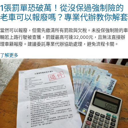
1張罰單恐破萬！從沒保過強制險的
老車可以報廢嗎？專業代辦教你解套
當然可以報廢，但需先繳清所有罰款與欠稅。未投保強制險的車
輛若上路行駛被查獲，罰鍰最高可達32,000元，且無法直接辦
理車籍報廢。建議委託專業代辦協助處理，避免流程卡關。
了解更多