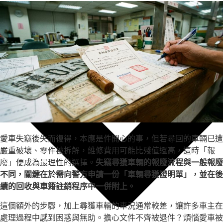
愛車失竊後失而復得，本應是件開心的事，但若尋回的車輛已遭
嚴重破壞、零件被拆解，維修費用可能比殘值還高，這時「報
廢」便成為最理性的選擇。
失竊尋獲車輛的報廢流程與一般報廢
不同，關鍵在於需向警方申請一份「車輛尋獲證明單」，並在後
續的回收與車籍註銷程序中一併附上。
這個額外的步驟，加上尋獲車輛的車況通常較差，讓許多車主在
處理過程中感到困惑與無助。擔心文件不齊被退件？煩惱愛車被