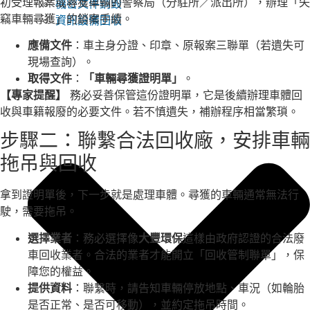
初受理報案或尋獲車輛的警察局（分駐所／派出所），辦理「失
機密文件銷毀
竊車輛尋獲」的銷案手續。
資訊設備回收
應備文件
：車主身分證、印章、原報案三聯單（若遺失可
現場查詢）。
取得文件
：
「車輛尋獲證明單」
。
【專家提醒】
務必妥善保管這份證明單，它是後續辦理車體回
收與車籍報廢的必要文件。若不慎遺失，補辦程序相當繁瑣。
步驟二：聯繫合法回收廠，安排車輛
拖吊與回收
拿到證明單後，下一步就是處理車體。尋獲的車輛通常無法行
駛，需要拖吊。
選擇業者
：務必選擇像
大豐環保
這樣由政府認證的合法廢
車回收業者。合法的業者才能開立「回收管制聯單」，保
障您的權益。
提供資料
：聯繫時，請告知車輛停放地點、車況（如輪胎
是否正常、是否可移動），並約定拖吊時間。