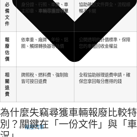
必
身分證、行照、車牌、車
協助確認文件齊全，流程順
備
主印章、
車輛尋獲證明單
暢不卡關
文
件
報
依車重、廠牌、年份、鋁
公開透明的計價標準，保障
廢
圈、觸媒轉換器等估價
您的車體回收金權益
估
價
相
牌照稅、燃料費、強制險
全程協助辦理退費申請，確
關
皆可按日退費
保您拿回每分應得的錢
退
費
為什麼失竊尋獲車輛報廢比較特
別？關鍵在「一份文件」與「車
報廢汽車
況」