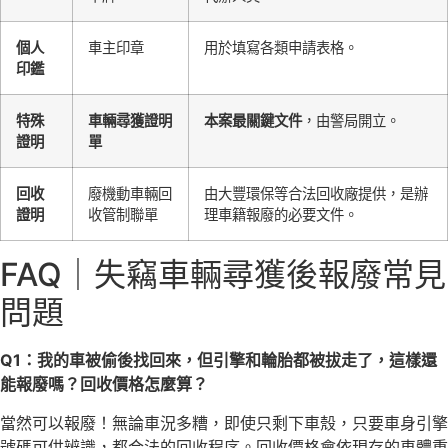
個人
車主印章
用於填寫各類申請表格。
印鑑
特殊
車輛尋獲證明
本案最關鍵文件
，由警局開立。
證明
單
回收
廢機動車輛回
由大豐環保等合法回收廠提供，是辦
證明
收管制聯單
理車籍報廢的必要文件。
FAQ｜失竊車輛尋獲後報廢常見
問題
Q1：我的車被偷後找回來，但引擎和輪胎都被拔走了，這樣還
能報廢嗎？回收價格怎麼算？
當然可以報廢！無論車況多糟，即使只剩下車殼，只要車身引擎
號碼可供辨識，都合法的回收程序。回收價格會依現存的車體重