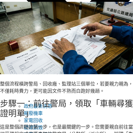
整個流程橫跨警局、回收廠、監理站三個單位，若要親力親為，
不僅耗時費力，更可能因文件不熟而白跑好幾趟。
步驟一：前往警局，領取「車輛尋獲
政府最新消息
證明單」
報廢機車
家電回收
這是整個流程的第一步，也是最關鍵的一步。您需要親自前往當
硬碟銷毀