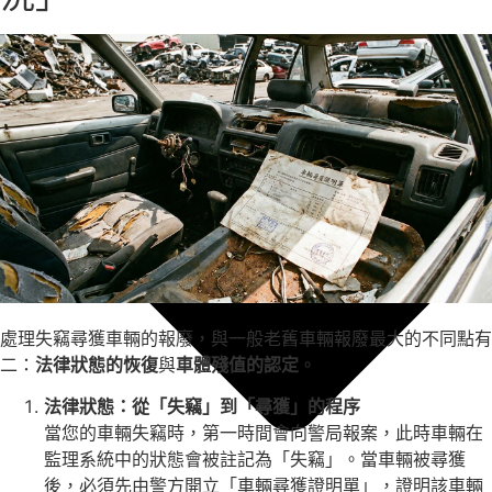
處理失竊尋獲車輛的報廢，與一般老舊車輛報廢最大的不同點有
二：
法律狀態的恢復
與
車體殘值的認定
。
法律狀態：從「失竊」到「尋獲」的程序
當您的車輛失竊時，第一時間會向警局報案，此時車輛在
監理系統中的狀態會被註記為「失竊」。當車輛被尋獲
後，必須先由警方開立「車輛尋獲證明單」，證明該車輛