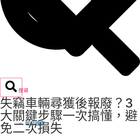
搜尋
失竊車輛尋獲後報廢？3
大關鍵步驟一次搞懂，避
報廢機車
免二次損失