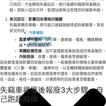
已找回，才能解除失竊註記，進行後續的報廢與車籍註
銷。若缺少這份文件，監理站將無法受理您的報廢申請。
車況認定：影響回收價格的關鍵
失竊尋獲的車輛，很可能已被竊賊破壞或拆解變賣。常見
狀況包括：
汽車補助
車牌報廢問題
重要零件遺失
：如引擎、變速箱、電瓶、觸媒轉換
車體回收問題
器、鋁合金輪圈等。
車體結構受損
：因不當駕駛或事故造成的車身變形。
內裝毀損
：音響、座椅、儀表板等被破壞。
這些都會直接影響回收廠的估價。一般報廢車的價格主要依據車
體重量（CC數、車種）、廠牌年份、以及觸媒轉換器和鋁圈等
有價金屬來計算。若這些高價值零件遺失，回收價格自然會降
低。因此，尋找一家誠信、計價透明的回收業者至關重要。
失竊車尋獲後報廢3大步驟，自
己跑超麻煩！