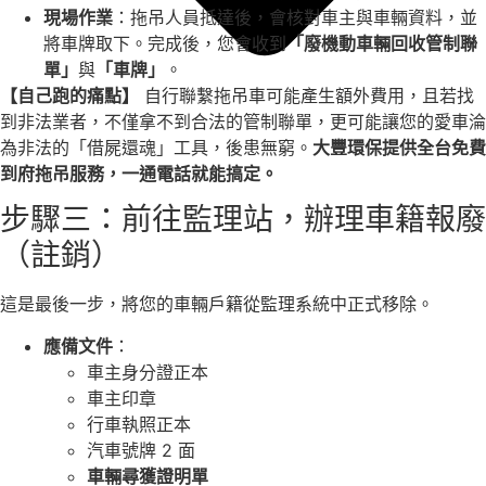
現場作業
：拖吊人員抵達後，會核對車主與車輛資料，並
將車牌取下。完成後，您會收到
「廢機動車輛回收管制聯
單」
與
「車牌」
。
【自己跑的痛點】
自行聯繫拖吊車可能產生額外費用，且若找
到非法業者，不僅拿不到合法的管制聯單，更可能讓您的愛車淪
為非法的「借屍還魂」工具，後患無窮。
大豐環保提供全台免費
到府拖吊服務，一通電話就能搞定。
步驟三：前往監理站，辦理車籍報廢
（註銷）
這是最後一步，將您的車輛戶籍從監理系統中正式移除。
應備文件
：
車主身分證正本
車主印章
行車執照正本
汽車號牌 2 面
車輛尋獲證明單