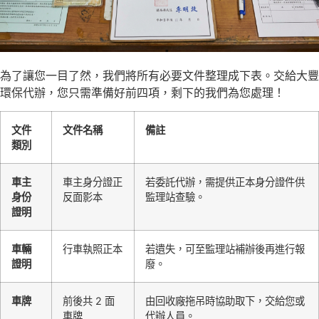
為了讓您一目了然，我們將所有必要文件整理成下表。交給大豐
環保代辦，您只需準備好前四項，剩下的我們為您處理！
文件
文件名稱
備註
類別
車主
車主身分證正
若委託代辦，需提供正本身分證件供
身份
反面影本
監理站查驗。
證明
車輛
行車執照正本
若遺失，可至監理站補辦後再進行報
證明
廢。
車牌
前後共 2 面
由回收廠拖吊時協助取下，交給您或
車牌
代辦人員。