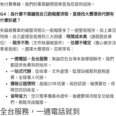
免付費專線，我們的專業顧問很樂意為您提供諮詢。
Q4：為什麼不建議我自己跑報廢流程，直接找大豐環保代辦有
什麼好處？
失竊尋獲車的報廢流程比一般報廢多了一道警局程序，加上車況
特殊，自己處理容易遇到三大困擾：
時間成本高
（請假跑各單
位）、
程序不熟
（文件缺漏被退件）、
估價不確定
（擔心被非法
業者剝削）。選擇大豐環保，您將享有：
一通電話，全台服務
：無論您在台灣本島哪個縣市，我們
都提供免費到府拖吊。
一站式代辦
：從收車、文件處理、監理站報廢到退稅退
費，全程專人代辦。
價格公道透明
：超過20年信譽，政府認證，報價實在，保
障您的回收金。
省時省力
：您只需準備基本證件，後續繁瑣流程全交給我
們，輕鬆完成報廢。
全台服務，一通電話就到