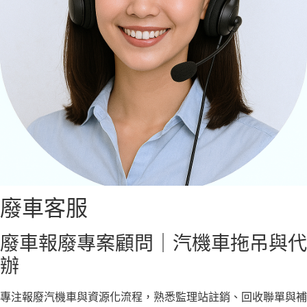
廢車客服
廢車報廢專案顧問｜汽機車拖吊與代
辦
專注報廢汽機車與資源化流程，熟悉監理站註銷、回收聯單與補