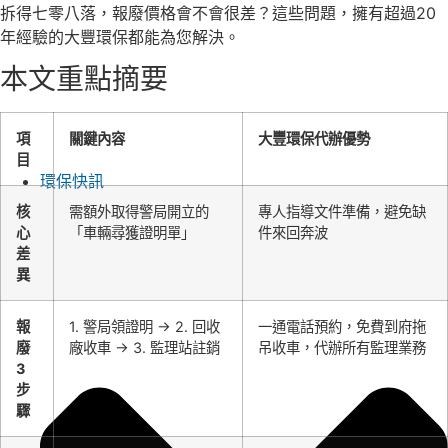
拆得七零八落，報廢價格會不會很差？這些問題，擁有超過20
年經驗的大豐環保都能為您解決。
本文重點摘要
項
關鍵內容
大豐環保代辦優勢
目
環保快訊
核
需額外取得警局開立的
專人指導文件準備，避免缺
心
「車輛尋獲證明單」
件來回奔波
差
異
報
1. 警局領證明 → 2. 回收
一通電話預約，免費到府拖
廢
廠收車 → 3. 監理站註銷
吊收車，代辦所有監理業務
3
步
驟