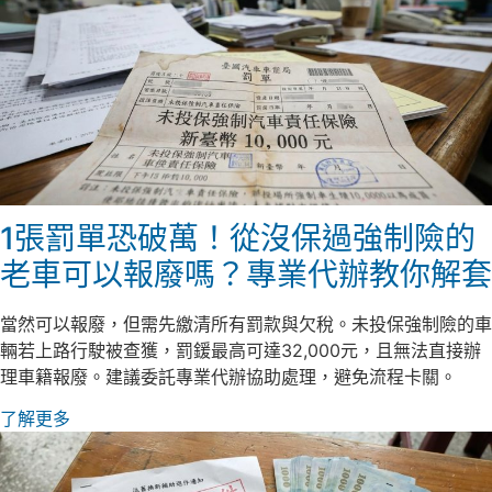
1張罰單恐破萬！從沒保過強制險的
老車可以報廢嗎？專業代辦教你解套
當然可以報廢，但需先繳清所有罰款與欠稅。未投保強制險的車
輛若上路行駛被查獲，罰鍰最高可達32,000元，且無法直接辦
理車籍報廢。建議委託專業代辦協助處理，避免流程卡關。
了解更多