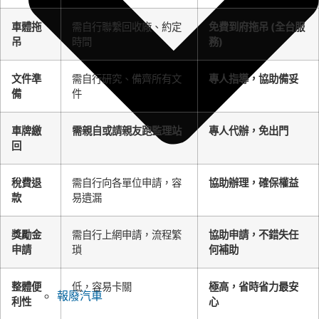
車體拖
需自行聯繫回收廠、約定
免費到府拖吊 (全台服
吊
時間
務)
文件準
需自行研究、備齊所有文
專人指導，協助備妥
備
件
車牌繳
需親自或請親友跑監理站
專人代辦，免出門
回
稅費退
需自行向各單位申請，容
協助辦理，確保權益
款
易遺漏
獎勵金
需自行上網申請，流程繁
協助申請，不錯失任
申請
瑣
何補助
整體便
低，容易卡關
極高，省時省力最安
報廢汽車
利性
心