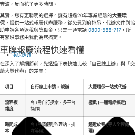
奔波，反而花了更多時間。
其實，您有更聰明的選擇。擁有超過20年專業經驗的
大豐環
保
，提供一站式報廢代辦服務，從免費到府拖吊、代辦文件到協
助申請各項退稅與獎勵金，只需一通電話
0800-588-717
，所
有繁瑣事務由我們為您搞定。
車牌報廢流程快速看懂
環保快訊
在深入了解細節前，先透過下表快速比較「自己線上辦」與「交
給大豐代辦」的差異：
項目
自行線上申請 + 親辦
大豐環保一站式代辦
流程複
高 (需自行摸索、多平台
極低 (一通電話搞定)
雜度
操作)
時間成
高 (需請假跑監理站、排
趨近於零 (專人全程處
本
隊等候)
理)