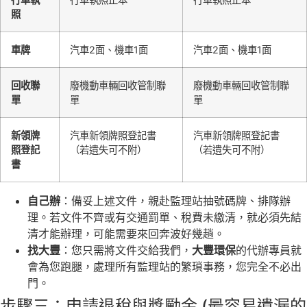
照
車牌
汽車2面、機車1面
汽車2面、機車1面
回收聯
廢機動車輛回收管制聯
廢機動車輛回收管制聯
單
單
單
新領牌
汽車新領牌照登記書
汽車新領牌照登記書
照登記
（若遺失可不附）
（若遺失可不附）
書
自己辦
：備妥上述文件，親赴監理站抽號碼牌、排隊辦
理。若文件不齊或有交通罰單、稅費未繳清，就必須先結
清才能辦理，可能需要來回奔波好幾趟。
找大豐
：您只需將文件交給我們，
大豐環保
的代辦專員就
會為您跑腿，處理所有監理站的繁瑣事務，您完全不必出
門。
步驟三：申請退稅與獎勵金 (最容易遺漏的