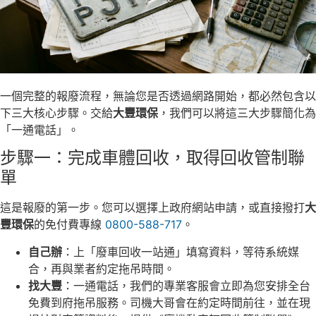
一個完整的報廢流程，無論您是否透過網路開始，都必然包含以
下三大核心步驟。交給
大豐環保
，我們可以將這三大步驟簡化為
「一通電話」。
步驟一：完成車體回收，取得回收管制聯
單
這是報廢的第一步。您可以選擇上政府網站申請，或直接撥打
大
豐環保
的免付費專線
0800-588-717
。
自己辦
：上「廢車回收一站通」填寫資料，等待系統媒
合，再與業者約定拖吊時間。
找大豐
：一通電話，我們的專業客服會立即為您安排全台
免費到府拖吊服務。司機大哥會在約定時間前往，並在現