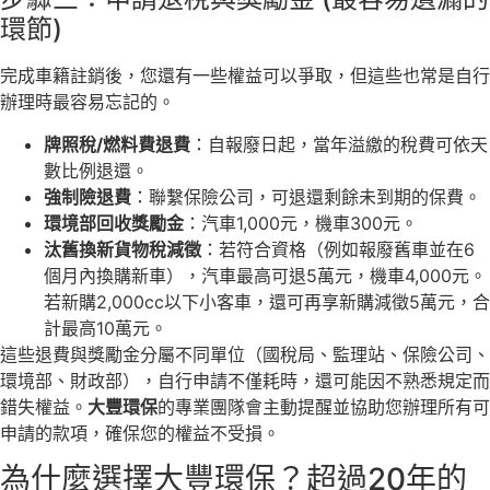
環節)
完成車籍註銷後，您還有一些權益可以爭取，但這些也常是自行
辦理時最容易忘記的。
牌照稅/燃料費退費
：自報廢日起，當年溢繳的稅費可依天
數比例退還。
強制險退費
：聯繫保險公司，可退還剩餘未到期的保費。
環境部回收獎勵金
：汽車1,000元，機車300元。
汰舊換新貨物稅減徵
：若符合資格（例如報廢舊車並在6
個月內換購新車），汽車最高可退5萬元，機車4,000元。
若新購2,000cc以下小客車，還可再享新購減徵5萬元，合
計最高10萬元。
這些退費與獎勵金分屬不同單位（國稅局、監理站、保險公司、
環境部、財政部），自行申請不僅耗時，還可能因不熟悉規定而
錯失權益。
大豐環保
的專業團隊會主動提醒並協助您辦理所有可
申請的款項，確保您的權益不受損。
為什麼選擇大豐環保？超過20年的