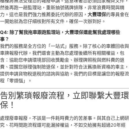
櫃檯將無法受理您的報廢申請。這意味著您必須回家補齊文件，
然後再跑一趟監理站，重新抽號碼牌排隊，非常浪費時間與精
力。這也是我們強力推薦委託代辦的原因，
大豐環保
的專員會在
一開始就為您仔細核對所有文件，確保一次辦到好。
Q4: 除了幫我拖車跟跑監理站，大豐環保還能幫我處理哪些
事？
我們的服務是全方位的「一站式」服務。除了核心的車體回收與
車牌報廢代辦，我們還會主動為您處理後續所有相關權益，包
含：協助您申請環境部回收獎勵金、辦理牌照稅與燃料費的退
費、提醒您辦理強制險退保，並針對符合汰舊換新資格的車主，
提供申請貨物稅退稅的諮詢與協助。我們的目標是讓您的報廢流
程「零煩惱」。
告別繁瑣報廢流程，立即聯繫大豐環
保！
處理廢車報廢，不該是一件耗時費力的苦差事。與其自己上網研
究、花時間跑流程還可能漏掉權益，不如交給擁有超過20年經