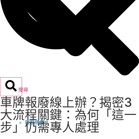
搜尋
車牌報廢線上辦？揭密3
大流程關鍵：為何「這一
報廢機車
步」仍需專人處理