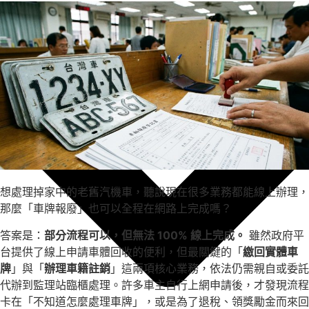
想處理掉家中的老舊汽機車，聽說現在很多業務都能線上辦理，
那麼「車牌報廢」也可以全程在網路上完成嗎？
答案是：
部分流程可以，但無法 100% 線上完成。
雖然政府平
台提供了線上申請車體回收的便利，但最關鍵的「
繳回實體車
牌
」與「
辦理車籍註銷
」這兩項核心業務，依法仍需親自或委託
代辦到監理站臨櫃處理。許多車主自行上網申請後，才發現流程
卡在「不知道怎麼處理車牌」，或是為了退稅、領獎勵金而來回