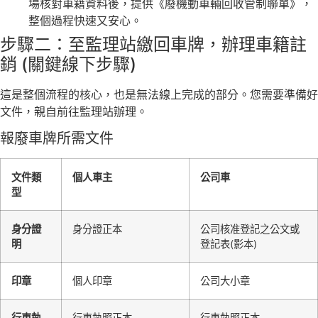
場核對車籍資料後，提供《廢機動車輛回收管制聯單》，
整個過程快速又安心。
步驟二：至監理站繳回車牌，辦理車籍註
銷 (關鍵線下步驟)
這是整個流程的核心，也是無法線上完成的部分。您需要準備好
文件，親自前往監理站辦理。
報廢車牌所需文件
文件類
個人車主
公司車
型
身分證
身分證正本
公司核准登記之公文或
明
登記表(影本)
印章
個人印章
公司大小章
行車執
行車執照正本
行車執照正本