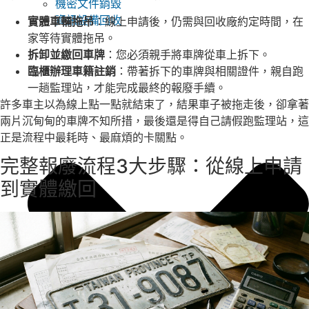
機密文件銷毀
資訊設備回收
實體車輛拖吊
：線上申請後，仍需與回收廠約定時間，在
家等待實體拖吊。
拆卸並繳回車牌
：您必須親手將車牌從車上拆下。
臨櫃辦理車籍註銷
：帶著拆下的車牌與相關證件，親自跑
一趟監理站，才能完成最終的報廢手續。
許多車主以為線上點一點就結束了，結果車子被拖走後，卻拿著
兩片沉甸甸的車牌不知所措，最後還是得自己請假跑監理站，這
正是流程中最耗時、最麻煩的卡關點。
完整報廢流程3大步驟：從線上申請
到實體繳回