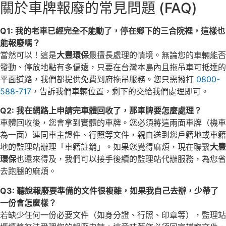
關於車牌報廢的常見問題 (FAQ)
Q1: 我的老車已經完全不能動了，停在鄉下的三合院裡，這樣也
能報廢嗎？
當然可以！這是
大豐環保
最擅長處理的情境。無論您的車輛能否
發動、停放地點有多偏遠，只要在台灣本島內且拖吊車可抵達的
平面道路，我們都提供免費到府拖吊服務。您只需撥打
0800-
588-717
，告訴我們車輛位置，剩下的交給我們處理即可。
Q2: 我在網路上申請完車體回收了，那車牌要怎麼處理？
車體回收後，您會拿到實體的車牌。您必須將這兩面車牌（機車
為一面）連同車主證件、行照等文件，親自送到您戶籍地或車籍
地的監理站辦理「車籍註銷」。如果您覺得麻煩，現在聯繫
大豐
環保
也還來得及，我們可以接手後續的監理站代辦服務，為您省
去跑腿的麻煩。
Q3: 聽說報廢要準備的文件很複雜，如果我自己去辦，少帶了
一份會怎麼樣？
若缺少任何一份必要文件（如身分證、行照、印章等），監理站