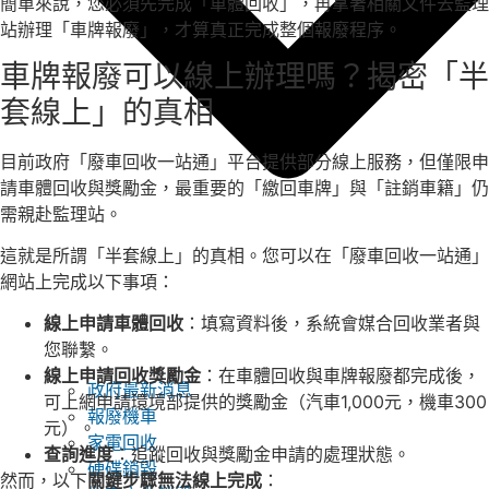
簡單來說，您必須先完成「車體回收」，再拿著相關文件去監理
站辦理「車牌報廢」，才算真正完成整個報廢程序。
車牌報廢可以線上辦理嗎？揭密「半
套線上」的真相
目前政府「廢車回收一站通」平台提供部分線上服務，但僅限申
請車體回收與獎勵金，最重要的「繳回車牌」與「註銷車籍」仍
需親赴監理站。
這就是所謂「半套線上」的真相。您可以在「廢車回收一站通」
網站上完成以下事項：
線上申請車體回收
：填寫資料後，系統會媒合回收業者與
您聯繫。
線上申請回收獎勵金
：在車體回收與車牌報廢都完成後，
政府最新消息
可上網申請環境部提供的獎勵金（汽車1,000元，機車300
報廢機車
元）。
家電回收
查詢進度
：追蹤回收與獎勵金申請的處理狀態。
硬碟銷毀
然而，以下
關鍵步驟無法線上完成
：