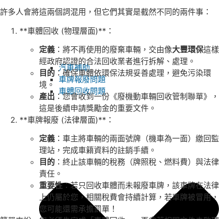
許多人會將這兩個詞混用，但它們其實是截然不同的兩件事：
**車體回收 (物理層面)**：
定義
：將不再使用的廢棄車輛，交由像
大豐環保
這樣
經政府認證的合法回收業者進行拆解、處理。
汽車補助
目的
：確保車體依環保法規妥善處理，避免污染環
車牌報廢問題
境。
車體回收問題
產出
：您會收到一份《廢機動車輛回收管制聯單》，
這是後續申請獎勵金的重要文件。
**車牌報廢 (法律層面)**：
定義
：車主將車輛的兩面號牌（機車為一面）繳回監
理站，完成車籍資料的註銷手續。
目的
：終止該車輛的稅務（牌照稅、燃料費）與法律
責任。
重要性
：若只回收車體而未報廢車牌，該車牌在法律
上仍屬於您，相關稅費會持續計算，若車牌被冒用，
您可能還需承擔罰單！