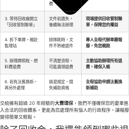
費
3. 等待回收廠開立
文件若遺失，
現場提供回收管制聯
「回收管制聯單」
後續無法辦理
單，保障您的權益
4. 拆下車牌，親赴
排隊耗時，文
專人全程代辦車籍報
監理站
件不熟被退件
廢，免您親跑
5. 辦理牌照稅、燃
不清楚流程，
主動協助辦理所有退
料費退費
可能漏領退費
費，確保入帳
6. 若有汰舊換新，
搞混規定，錯
全程協助申請汰舊換
再另外處理
失補助資格
新補助
交給擁有超過 20 年經驗的
大豐環保
，我們不僅確保您的愛車進
入合法的回收體系，更能為您處理所有惱人的行政程序，讓報廢
變得簡單又輕鬆。