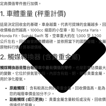
定高價值零件進行加價。
1. 車體重量 (秤重計價)
這是決定回收金的基礎，車身越重，代表可提煉的金屬越多，回
收價格自然越高。1000cc 級距的小型車，如 Toyota Yaris、
Honda Fit、Suzuki Swift 等，空車重大約在 1,000 至 1,200
公斤左右。回收廠會將車體過磅，並依照當下的國際廢鐵、金屬
原物料行情計算基礎價格。
2. 觸媒轉換器 (含貴重金屬)
觸媒轉換器是整台報廢車中最有價值的零件
，也是影響估價最大
的變數。它位於排氣管中段，內部含有鉑、鈀、銠等貴重金屬，
用於淨化廢氣。
原廠觸媒：
含有較高比例的貴重金屬，回收價值高，能為
您的報廢車價金加分不少。
副廠觸媒 (或已更換)：
貴重金屬含量較低或沒有，回收價
值遠低於原廠。