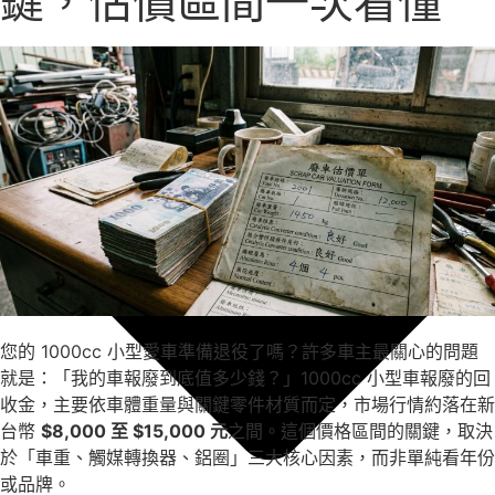
鍵，估價區間一次看懂
您的 1000cc 小型愛車準備退役了嗎？許多車主最關心的問題
就是：「我的車報廢到底值多少錢？」1000cc 小型車報廢的回
收金，主要依車體重量與關鍵零件材質而定，市場行情約落在新
台幣
$8,000 至 $15,000 元
之間。這個價格區間的關鍵，取決
於「車重、觸媒轉換器、鋁圈」三大核心因素，而非單純看年份
或品牌。