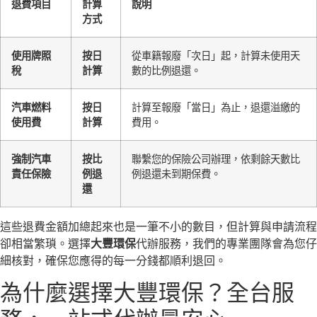
退費項目
計算
說明
方式
使用牌照
按日
從車籍報廢「次日」起，計算未使用天
稅
計算
數的比例退還。
汽車燃料
按日
計算至報廢「當日」為止，退還溢繳的
使用費
計算
費用。
強制汽車
按比
聯繫您的保險公司辦理，依剩餘天數比
責任保險
例退
例退還未到期保費。
還
這些退費金額加總起來也是一筆不小的數目，但計算與申請流程
卻相當繁瑣。選擇
大豐環保
代辦服務，我們的專業團隊會為您仔
細核對，確保您應得的每一分錢都順利退回。
為什麼選擇大豐環保？全台服