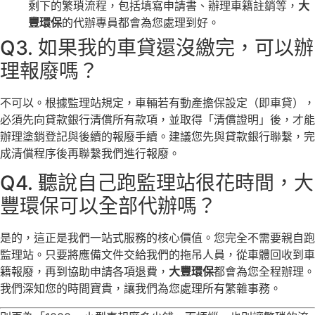
剩下的繁瑣流程，包括填寫申請書、辦理車籍註銷等，
大
豐環保
的代辦專員都會為您處理到好。
Q3. 如果我的車貸還沒繳完，可以辦
理報廢嗎？
不可以。根據監理站規定，車輛若有動產擔保設定（即車貸），
必須先向貸款銀行清償所有款項，並取得「清償證明」後，才能
辦理塗銷登記與後續的報廢手續。建議您先與貸款銀行聯繫，完
成清償程序後再聯繫我們進行報廢。
Q4. 聽說自己跑監理站很花時間，大
豐環保可以全部代辦嗎？
是的，這正是我們一站式服務的核心價值。您完全不需要親自跑
監理站。只要將應備文件交給我們的拖吊人員，從車體回收到車
籍報廢，再到協助申請各項退費，
大豐環保
都會為您全程辦理。
我們深知您的時間寶貴，讓我們為您處理所有繁雜事務。