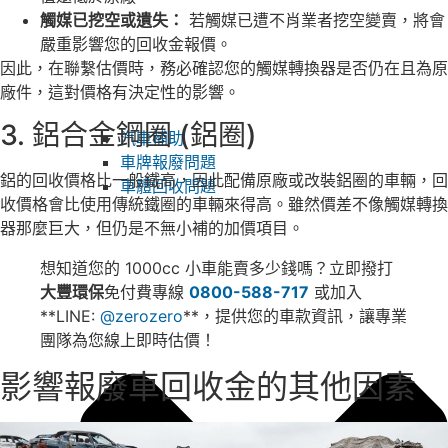
觸媒已挖空或遺失：
若觸媒已遭不肖業者挖空變賣，將會
嚴重影響您的回收金報價。
因此，在聯繫估價時，務必確認您的觸媒轉換器是否仍在且為原
廠件，這對價格有決定性的影響。
3. 鋁合金鋼圈 (鋁圈)
汽車補助
車牌報廢問題
鋁的回收價格比一般鐵高，因此配備原廠或改裝鋁圈的車輛，回
車體回收問題
收價格會比使用傳統鐵圈的車輛來得高。雖然價差不像觸媒轉換
器那麼巨大，但仍是不無小補的加價項目。
想知道您的 1000cc 小車能賣多少錢嗎？立即撥打
大豐環保
免付費專線
0800-588-717
或加入
**LINE:
@zerozero
**，提供您的車款資訊，讓專業
團隊為您線上即時估價！
影響報廢車回收金的其他因素