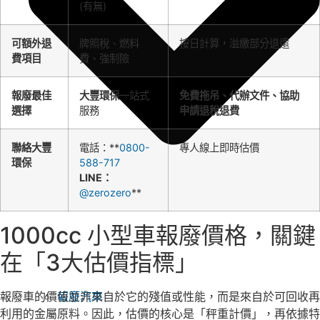
(有無)
可額外退
牌照稅、燃料
按日計算，溢繳部分退還
費項目
費、強制險
報廢最佳
大豐環保
一站式
免費拖吊、代辦文件、協助
選擇
服務
申請退稅退費
聯絡大豐
電話：**
0800-
專人線上即時估價
環保
588-717
LINE：
@zerozero
**
1000cc 小型車報廢價格，關鍵
在「3大估價指標」
報廢車的價值並非來自於它的殘值或性能，而是來自於可回收再
報廢汽車
利用的金屬原料。因此，估價的核心是「秤重計價」，再依據特