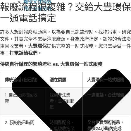
機密文件銷毀
報廢流程很複雜？交給大豐環保
資訊設備回收
一通電話搞定
許多人想到報廢就頭痛，以為要自己跑監理站、找拖吊車、研究
文件，其實完全不需要這麼麻煩。身為政府指定、認證的合法廢
車回收業者，
大豐環保
提供完整的一站式服務，您只需要做一件
事：
打電話給我們
。
傳統自行辦理的繁瑣流程 vs. 大豐環保一站式服務
傳統流程 (自己跑)
潛在問題
大豐環保一站式服務
1. 自己上網找回收
找到非法業
一通電話，合法報價
廠
者，拿不到聯
單
2. 預約拖吊時間
時間難配合，
全台免費到府拖吊，
可能被收拖吊
最快24小時內完成