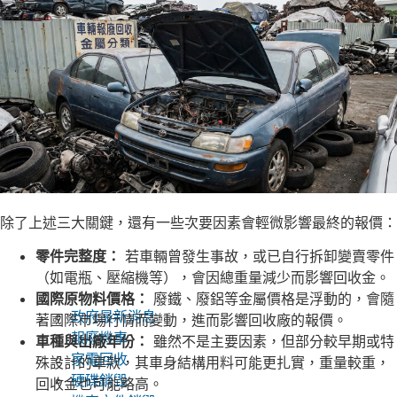
除了上述三大關鍵，還有一些次要因素會輕微影響最終的報價：
零件完整度：
若車輛曾發生事故，或已自行拆卸變賣零件
（如電瓶、壓縮機等），會因總重量減少而影響回收金。
國際原物料價格：
廢鐵、廢鋁等金屬價格是浮動的，會隨
政府最新消息
著國際市場行情而變動，進而影響回收廠的報價。
報廢機車
車種與出廠年份：
雖然不是主要因素，但部分較早期或特
家電回收
殊設計的車款，其車身結構用料可能更扎實，重量較重，
硬碟銷毀
回收金也可能略高。