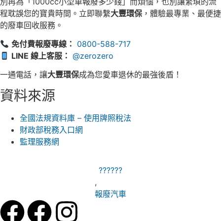
別再為「1000cc小型車報廢多少錢」而煩惱，也別讓繁瑣的流
程耽誤您的寶貴時間。立即聯繫
大豐環保
，體驗最專業、最便捷
的廢車回收服務。
免付費報廢專線：
0800-588-717
LINE 線上客服：
@zerozero
一通電話，讓
大豐環保
成為您愛車退休的最強後盾！
資料來源
全國法規資料庫 – 使用牌照稅法
財政部稅務入口網
監理服務網
??????
,
報廢汽車