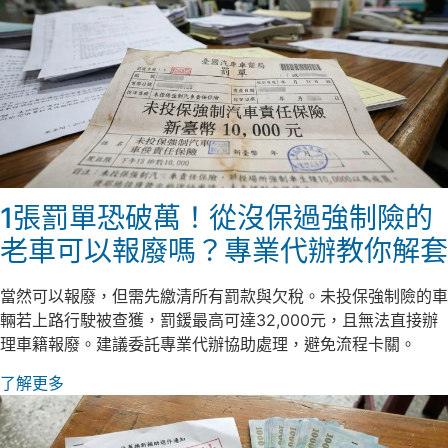
1張罰單恐破萬！從沒保過強制險的
老車可以報廢嗎？專業代辦教你解套
當然可以報廢，但需先繳清所有罰款與欠稅。未投保強制險的車
輛若上路行駛被查獲，罰鍰最高可達32,000元，且無法直接辦
理車籍報廢。建議委託專業代辦協助處理，避免流程卡關。
了解更多