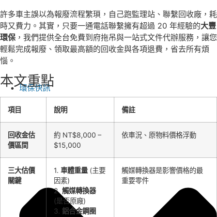
許多車主誤以為報廢流程繁瑣，自己跑監理站、聯繫回收廠，耗
時又費力。其實，只要一通電話聯繫擁有超過 20 年經驗的
大豐
環保
，我們提供全台免費到府拖吊與一站式文件代辦服務，讓您
輕鬆完成報廢、領取最高額的回收金與各項退費，省去所有煩
惱。
本文重點
環保快訊
項目
說明
備註
回收金估
約 NT$8,000 –
依車況、原物料價格浮動
價區間
$15,000
三大估價
1.
車體重量
(主要
觸媒轉換器是影響價格的最
關鍵
因素)
重要零件
2.
觸媒轉換器
(是否原廠)
3.
鋁合金鋼圈