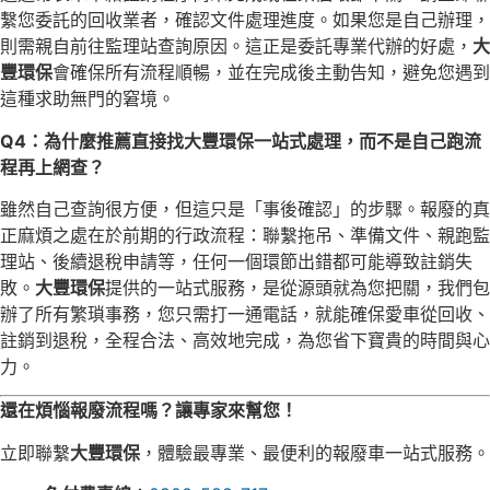
繫您委託的回收業者，確認文件處理進度。如果您是自己辦理，
則需親自前往監理站查詢原因。這正是委託專業代辦的好處，
大
豐環保
會確保所有流程順暢，並在完成後主動告知，避免您遇到
這種求助無門的窘境。
Q4：為什麼推薦直接找大豐環保一站式處理，而不是自己跑流
程再上網查？
雖然自己查詢很方便，但這只是「事後確認」的步驟。報廢的真
正麻煩之處在於前期的行政流程：聯繫拖吊、準備文件、親跑監
理站、後續退稅申請等，任何一個環節出錯都可能導致註銷失
敗。
大豐環保
提供的一站式服務，是從源頭就為您把關，我們包
辦了所有繁瑣事務，您只需打一通電話，就能確保愛車從回收、
註銷到退稅，全程合法、高效地完成，為您省下寶貴的時間與心
力。
還在煩惱報廢流程嗎？讓專家來幫您！
立即聯繫
大豐環保
，體驗最專業、最便利的報廢車一站式服務。