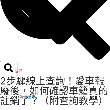
搜尋
2步驟線上查詢！愛車報
廢後，如何確認車籍真的
報廢機車
註銷了？（附查詢教學）