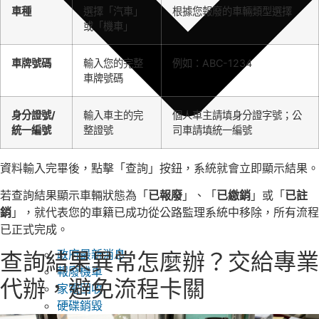
車種
選擇「汽車」
根據您報廢的車輛類型選擇
或「機車」
車牌號碼
輸入您的完整
例如：ABC-1234
車牌號碼
身分證號/
輸入車主的完
個人車主請填身分證字號；公
統一編號
整證號
司車請填統一編號
資料輸入完畢後，點擊「查詢」按鈕，系統就會立即顯示結果。
若查詢結果顯示車輛狀態為「
已報廢
」、「
已繳銷
」或「
已註
銷
」，就代表您的車籍已成功從公路監理系統中移除，所有流程
已正式完成。
政府最新消息
查詢結果異常怎麼辦？交給專業
報廢機車
代辦，避免流程卡關
家電回收
硬碟銷毀