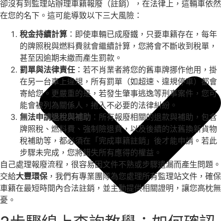
卻沒有到監理站辦理車籍報廢（註銷），在法律上，這輛車依然
在您的名下。這可能導致以下三大風險：
稅金持續計算
：即使車輛已成廢鐵，只要車籍存在，每年
的牌照稅與燃料費就會繼續計算，您將會不斷收到稅單，
甚至因逾期未繳而產生罰款。
罰單與法律責任
：若不肖業者將您的舊車牌挪作他用，掛
在另一台車上違規，所有罰單（如超速、違規停車）都會
寄給您。更嚴重的是，若發生肇事逃逸等刑事案件，您可
能會被列為關係人，捲入不必要的法律糾紛。
無法申請退稅與補助
：所有報廢相關的退款與補助，包含
牌照稅、燃料費、強制險退費，以及後續的汰舊換新貨物
稅補助等，都必須在「完成車籍註銷」後才能申請。若此
步驟未完成，您將錯失所有應得的權益。
自己處理報廢流程，很容易因文件不熟或步驟遺漏而產生問題。
交給
大豐環保
，我們有專業團隊為您處理所有監理站文件，確保
車籍在最短時間內合法註銷，並主動提供相關證明，讓您高枕無
憂。