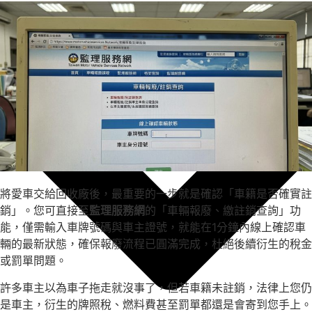
將愛車交給回收廠後，最重要的一步就是確認「車籍是否確實註
銷」。您可直接至
監理服務網
的「車輛報廢、繳註銷查詢」功
能，僅需輸入車牌號碼與車主證號，就能在1分鐘內線上確認車
輛的最新狀態，確保報廢流程已圓滿完成，杜絕後續衍生的稅金
或罰單問題。
許多車主以為車子拖走就沒事了，但若車籍未註銷，法律上您仍
是車主，衍生的牌照稅、燃料費甚至罰單都還是會寄到您手上。