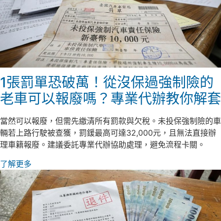
1張罰單恐破萬！從沒保過強制險的
老車可以報廢嗎？專業代辦教你解套
當然可以報廢，但需先繳清所有罰款與欠稅。未投保強制險的車
輛若上路行駛被查獲，罰鍰最高可達32,000元，且無法直接辦
理車籍報廢。建議委託專業代辦協助處理，避免流程卡關。
了解更多