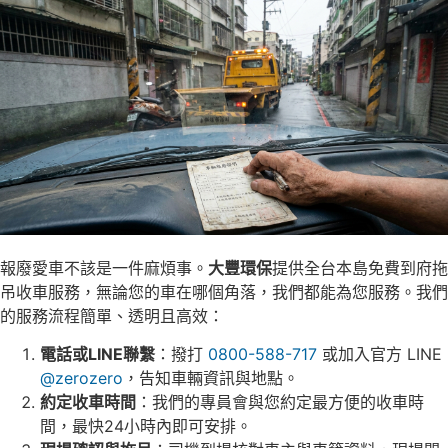
報廢愛車不該是一件麻煩事。
大豐環保
提供全台本島免費到府拖
吊收車服務，無論您的車在哪個角落，我們都能為您服務。我們
的服務流程簡單、透明且高效：
電話或LINE聯繫
：撥打
0800-588-717
或加入官方 LINE
@zerozero
，告知車輛資訊與地點。
約定收車時間
：我們的專員會與您約定最方便的收車時
間，最快24小時內即可安排。