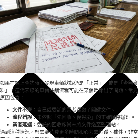
機密文件銷毀
資訊設備回收
如果在線上查詢時，發現車輛狀態仍是「正常」，或是「查無資
料」，這代表您的車籍註銷流程可能在某個環節出了問題。常見
原因包含：
文件不齊
：自己或委託的業者漏繳了關鍵文件。
流程錯誤
：未依照「先回收、後報廢」的正確順序辦理。
業者延遲
：委託的回收廠尚未將文件送至監理站。
遇到這種情況，您需要花費更多時間和心力去追蹤、補件，非常