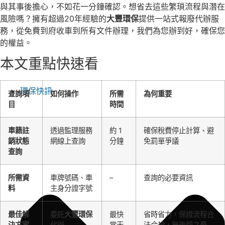
與其事後擔心，不如花一分鐘確認。想省去這些繁瑣流程與潛在
風險嗎？擁有超過20年經驗的
大豐環保
提供一站式報廢代辦服
務，從免費到府收車到所有文件辦理，我們為您辦到好，確保您
的權益。
本文重點快速看
環保快訊
查詢項
如何操作
所需
為何重要
目
時間
車籍註
透過監理服務
約 1
確保稅費停止計算、避
銷狀態
網線上查詢
分鐘
免罰單爭議
查詢
所需資
車牌號碼、車
–
查詢的必要資訊
料
主身分證字號
最佳解
委託
大豐環保
最快
省時省力，保證流程合
決方案
代辦
當天
法合規，無後顧之憂