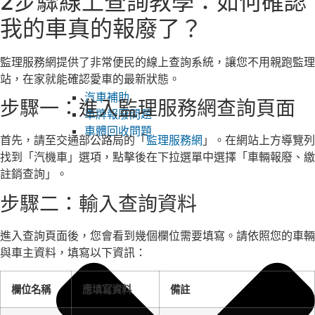
2步驟線上查詢教學：如何確認
我的車真的報廢了？
監理服務網提供了非常便民的線上查詢系統，讓您不用親跑監理
站，在家就能確認愛車的最新狀態。
汽車補助
步驟一：進入監理服務網查詢頁面
車牌報廢問題
車體回收問題
首先，請至交通部公路局的「
監理服務網
」。在網站上方導覽列
找到「汽機車」選項，點擊後在下拉選單中選擇「車輛報廢、繳
註銷查詢」。
步驟二：輸入查詢資料
進入查詢頁面後，您會看到幾個欄位需要填寫。請依照您的車輛
與車主資料，填寫以下資訊：
欄位名稱
應填寫資料
備註