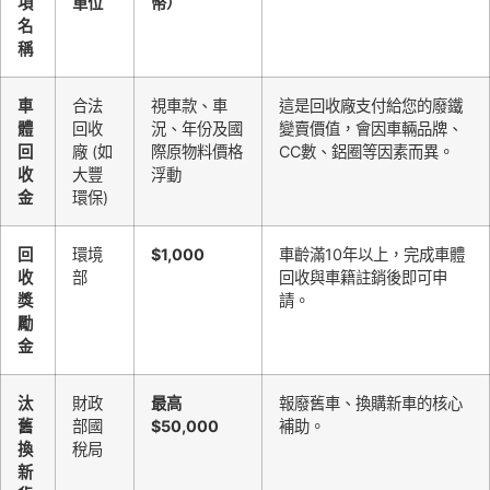
項
單位
幣）
名
稱
車
合法
視車款、車
這是回收廠支付給您的廢鐵
體
回收
況、年份及國
變賣價值，會因車輛品牌、
回
廠 (如
際原物料價格
CC數、鋁圈等因素而異。
收
大豐
浮動
金
環保)
回
環境
$1,000
車齡滿10年以上，完成車體
收
部
回收與車籍註銷後即可申
獎
請。
勵
金
汰
財政
最高
報廢舊車、換購新車的核心
舊
部國
$50,000
補助。
換
稅局
新