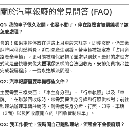
關於汽車報廢的常見問答 (FAQ)
Q1: 我的車子很久沒開，也發不動了，停在路邊會被罰錢嗎？該
怎麼處理？
會的！如果車輛停放在道路上且車牌未註銷，即使沒開，仍需繳
納牌照稅與燃料費，逾期會產生罰鍰。若車輛被認定為「占用道
路廢棄車輛」，更可能被環保局拖吊並處以罰款。最好的處理方
式就是盡快聯繫像
大豐環保
這樣的合法回收廠，安排免費拖吊並
完成報廢程序，一勞永逸解決問題。
Q2: 汽車報廢需要準備哪些文件？
主要需要三樣東西：「車主身分證」、「行車執照」以及「車
牌」。在聯繫回收廠時，您需要提供身分證和行照供核對；前往
監理站辦理車籍註銷時，則需備妥身分證、行照、印章、車牌
（2面）以及回收廠開立的「回收管制聯單」。
Q3: 我工作很忙，沒時間自己跑監理站，流程會不會很麻煩？