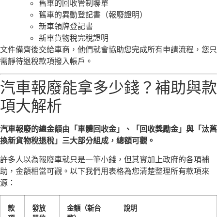
舊車的回收管制聯單
舊車的異動登記書（報廢證明）
新車領牌登記書
新車貨物稅完稅證明
文件備齊後交給車商，他們就會協助您完成所有申請流程，您只
需靜待退稅款項撥入帳戶。
汽車報廢能拿多少錢？補助與款
項大解析
汽車報廢的總金額由「車體回收金」、「回收獎勵金」與「汰舊
換新貨物稅退稅」三大部分組成，總額可觀。
許多人以為報廢車就只是一筆小錢，但其實加上政府的各項補
助，金額相當可觀。以下我們用表格為您清楚整理所有款項來
源：
款
發放
金額（新台
說明