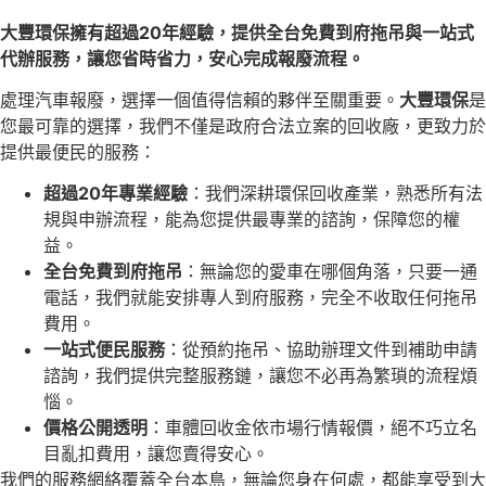
大豐環保擁有超過20年經驗，提供全台免費到府拖吊與一站式
代辦服務，讓您省時省力，安心完成報廢流程。
處理汽車報廢，選擇一個值得信賴的夥伴至關重要。
大豐環保
是
您最可靠的選擇，我們不僅是政府合法立案的回收廠，更致力於
提供最便民的服務：
超過20年專業經驗
：我們深耕環保回收產業，熟悉所有法
規與申辦流程，能為您提供最專業的諮詢，保障您的權
益。
全台免費到府拖吊
：無論您的愛車在哪個角落，只要一通
電話，我們就能安排專人到府服務，完全不收取任何拖吊
費用。
一站式便民服務
：從預約拖吊、協助辦理文件到補助申請
諮詢，我們提供完整服務鏈，讓您不必再為繁瑣的流程煩
惱。
價格公開透明
：車體回收金依市場行情報價，絕不巧立名
目亂扣費用，讓您賣得安心。
我們的服務網絡覆蓋全台本島，無論您身在何處，都能享受到大