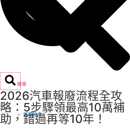
搜尋
2026汽車報廢流程全攻
略：5步驟領最高10萬補
報廢機車
助，錯過再等10年！