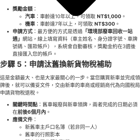
獎勵金額
：
汽車
：車齡達10年以上，可領取
NT$1,000
。
機車
：車齡達7年以上，可領取
NT$300
。
申請方式
：最方便的方式是透過
「環境部廢車回收一站
通」
網站，線上填寫資料（車主姓名、身分證字號、車牌
號碼、匯款帳戶），系統會自動審核，獎勵金約在3週後
直接匯入您的帳戶。
步驟 5：申請汰舊換新貨物稅補助
這是金額最大、也是大家最關心的一步。當您購買新車並完成領
牌後，就可以備妥文件，交由新車的車商或經銷商代為向國稅局
申請貨物稅退稅。
關鍵時間點
：舊車報廢與新車領牌，兩者完成的日期必須
在
前後6個月內
。
應備文件
：
新舊車主戶口名簿（若非同一人）
舊車的行照影本