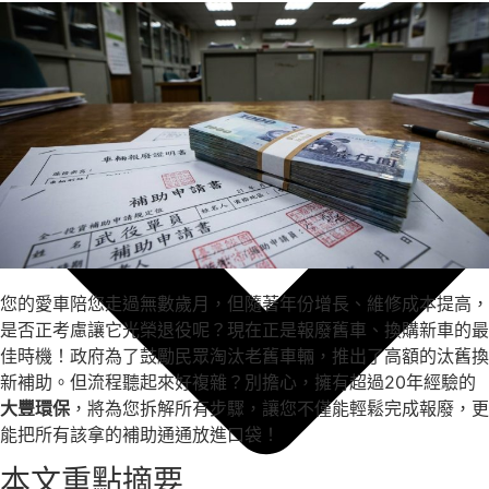
您的愛車陪您走過無數歲月，但隨著年份增長、維修成本提高，
是否正考慮讓它光榮退役呢？現在正是報廢舊車、換購新車的最
佳時機！政府為了鼓勵民眾淘汰老舊車輛，推出了高額的汰舊換
新補助。但流程聽起來好複雜？別擔心，擁有超過20年經驗的
大豐環保
，將為您拆解所有步驟，讓您不僅能輕鬆完成報廢，更
能把所有該拿的補助通通放進口袋！
本文重點摘要