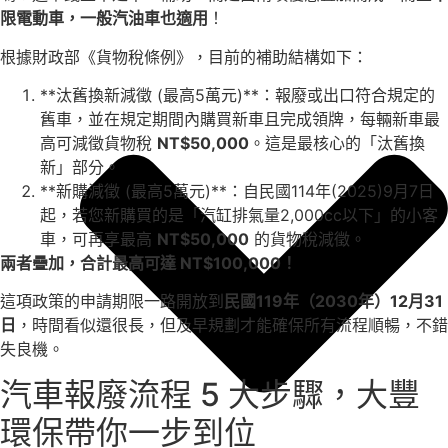
限電動車，一般汽油車也適用
！
根據財政部《貨物稅條例》，目前的補助結構如下：
**汰舊換新減徵 (最高5萬元)**：報廢或出口符合規定的
舊車，並在規定期間內購買新車且完成領牌，每輛新車最
高可減徵貨物稅
NT$50,000
。這是最核心的「汰舊換
新」部分。
**新購減徵 (最高5萬元)**：自民國114年(2025)9月7日
起，若您新購買的是「汽缸排氣量2,000cc以下」的小客
車，可再享最高
NT$50,000
的貨物稅減徵。
兩者疊加，合計最高可達 NT$100,000！
這項政策的申請期限一路開放到
民國119年（2030年）12月31
日
，時間看似還很長，但及早規劃才能確保所有流程順暢，不錯
失良機。
汽車報廢流程 5 大步驟，大豐
環保帶你一步到位