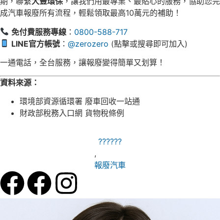
期，聯繫
大豐環保
，讓我們用最專業、最貼心的服務，協助您完
成汽車報廢所有流程，輕鬆領取最高10萬元的補助！
免付費服務專線
：
0800-588-717
LINE官方帳號
：
@zerozero
(點擊或搜尋即可加入)
一通電話，全台服務，讓報廢變得簡單又划算！
資料來源：
環境部資源循環署 廢車回收一站通
財政部稅務入口網 貨物稅條例
??????
,
報廢汽車