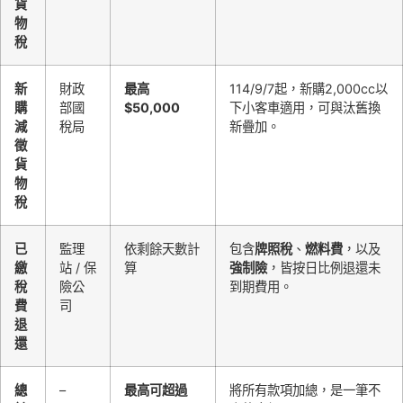
貨
物
稅
新
財政
最高
114/9/7起，新購2,000cc以
購
部國
$50,000
下小客車適用，可與汰舊換
減
稅局
新疊加。
徵
貨
物
稅
已
監理
依剩餘天數計
包含
牌照稅
、
燃料費
，以及
繳
站 / 保
算
強制險
，皆按日比例退還未
稅
險公
到期費用。
費
司
退
還
總
–
最高可超過
將所有款項加總，是一筆不