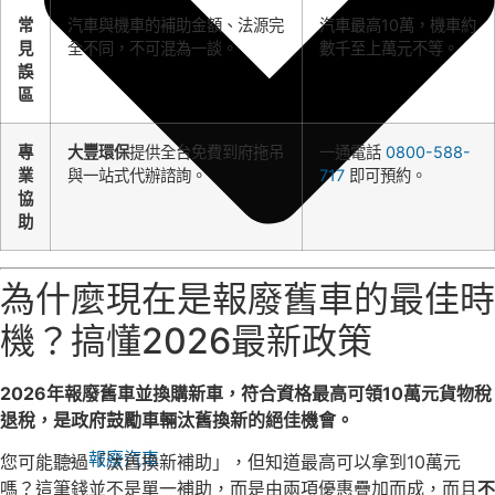
常
汽車與機車的補助金額、法源完
汽車最高10萬，機車約
見
全不同，不可混為一談。
數千至上萬元不等。
誤
區
專
大豐環保
提供全台免費到府拖吊
一通電話
0800-588-
業
與一站式代辦諮詢。
717
即可預約。
協
助
為什麼現在是報廢舊車的最佳時
機？搞懂2026最新政策
2026年報廢舊車並換購新車，符合資格最高可領10萬元貨物稅
退稅，是政府鼓勵車輛汰舊換新的絕佳機會。
報廢汽車
您可能聽過「汰舊換新補助」，但知道最高可以拿到10萬元
嗎？這筆錢並不是單一補助，而是由兩項優惠疊加而成，而且
不