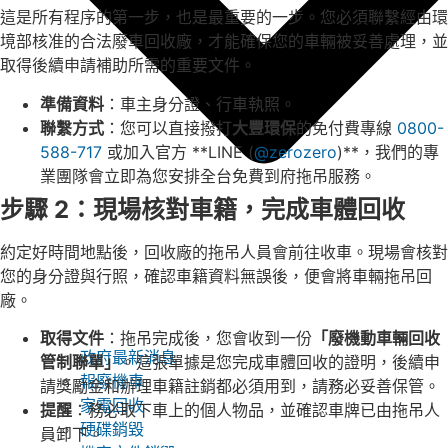
這是所有程序的第一步，也是最重要的一步。您必須聯繫經由環
境部核准的合法廢車回收廠，才能確保您的車輛被妥善處理，並
取得後續申請補助所需的重要文件。
準備資料
：車主身分證、行車執照。
聯繫方式
：您可以直接撥打
大豐環保
的免付費專線
0800-
588-717
或加入官方 **LINE (
@zerozero
)**，我們的專
業團隊會立即為您安排全台免費到府拖吊服務。
步驟 2：現場核對車籍，完成車體回收
約定好時間地點後，回收廠的拖吊人員會前往收車。現場會核對
您的身分證與行照，確認車籍資料無誤後，便會將車輛拖吊回
廠。
取得文件
：拖吊完成後，您會收到一份
「廢機動車輛回收
政府最新消息
管制聯單」
。這張單據是您完成車體回收的證明，後續申
報廢機車
請獎勵金和辦理車籍註銷都必須用到，請務必妥善保管。
家電回收
提醒
：務必取下車上的個人物品，並確認車牌已由拖吊人
硬碟銷毀
員卸下。