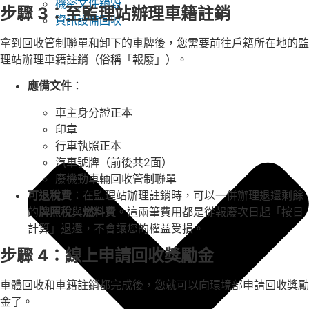
機密文件銷毀
步驟 3：至監理站辦理車籍註銷
資訊設備回收
拿到回收管制聯單和卸下的車牌後，您需要前往戶籍所在地的監
理站辦理車籍註銷（俗稱「報廢」）。
應備文件
：
車主身分證正本
印章
行車執照正本
汽車號牌（前後共2面）
廢機動車輛回收管制聯單
可退稅費
：在監理站辦理註銷時，可以一併辦理退還剩餘
的
牌照稅
與
燃料費
。這兩筆費用都是從報廢次日起「按日
計算」退還，不會讓您的權益受損。
步驟 4：線上申請回收獎勵金
車體回收和車籍註銷都完成後，您就可以向環境部申請回收獎勵
金了。