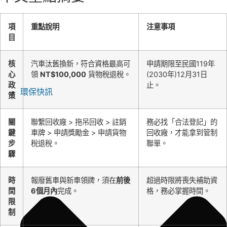
項
重點說明
注意事項
目
核
汽車汰舊換新，符合資格最高可
申請期限至民國119年
心
領
NT$100,000
貨物稅退稅。
(2030年)12月31日
政
止。
環保快訊
策
關
聯繫回收廠 > 拖吊回收 > 註銷
務必找「合法登記」的
鍵
車牌 > 申請獎勵金 > 申請貨物
回收廠，才能拿到管制
步
稅退稅。
聯單。
驟
時
報廢舊車與新車領牌，須在
前後
超過時限將喪失補助資
間
6個月內
完成。
格，務必掌握時間。
限
制