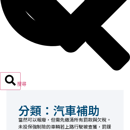
搜尋
分類：汽車補助
報廢機車
當然可以報廢，但需先繳清所有罰款與欠稅。
未投保強制險的車輛若上路行駛被查獲，罰鍰