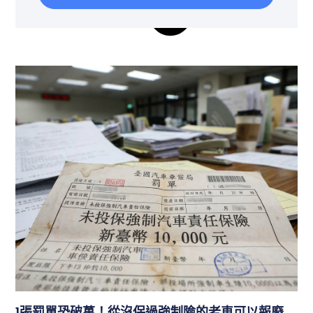
1張罰單恐破萬！從沒保過強制險的老車可以報廢