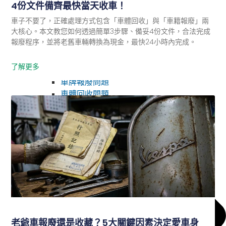
4份文件備齊最快當天收車！
車子不要了，正確處理方式包含「車體回收」與「車籍報廢」兩
大核心。本文教您如何透過簡單3步驟、備妥4份文件，合法完成
報廢程序，並將老舊車輛轉換為現金，最快24小時內完成。
了解更多
汽車補助
車牌報廢問題
車體回收問題
老爺車報廢還是收藏？5大關鍵因素決定愛車身