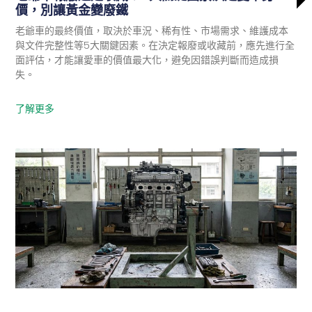
價，別讓黃金變廢鐵
老爺車的最終價值，取決於車況、稀有性、市場需求、維護成本
與文件完整性等5大關鍵因素。在決定報廢或收藏前，應先進行全
面評估，才能讓愛車的價值最大化，避免因錯誤判斷而造成損
失。
了解更多
政府最新消息
報廢機車
家電回收
硬碟銷毀