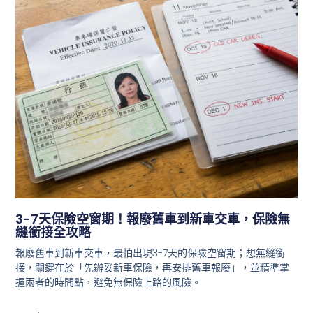
3-7天保險空窗期！報廢舊車到新車交車，保險無
縫銜接全攻略
報廢舊車到新車交車，最怕出現3-7天的保險空窗期；想無縫銜
接，關鍵在於「先辦妥新車保險，再安排舊車報廢」，並精準掌
握兩者的時間點，避免無保險上路的風險。