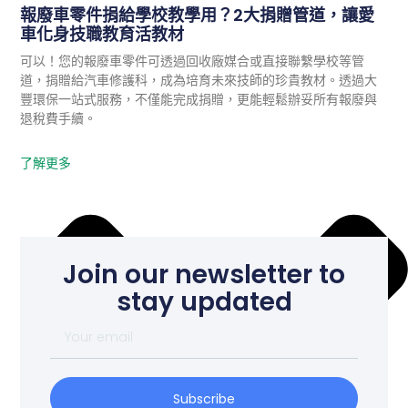
機密文件銷毀
報廢車零件捐給學校教學用？2大捐贈管道，讓愛
資訊設備回收
車化身技職教育活教材
可以！您的報廢車零件可透過回收廠媒合或直接聯繫學校等管
道，捐贈給汽車修護科，成為培育未來技師的珍貴教材。透過大
豐環保一站式服務，不僅能完成捐贈，更能輕鬆辦妥所有報廢與
退稅費手續。
了解更多
Join our newsletter to
stay updated
Subscribe