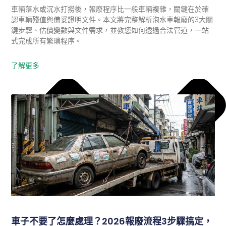
車輛落水或沉水打撈後，報廢程序比一般車輛複雜，關鍵在於確
認車輛殘值與備妥證明文件。本文將完整解析泡水車報廢的3大關
鍵步驟、估價變數與文件需求，並教您如何透過合法管道，一站
式完成所有繁瑣程序。
了解更多
車子不要了怎麼處理？2026報廢流程3步驟搞定，