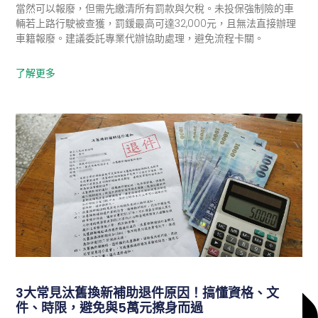
當然可以報廢，但需先繳清所有罰款與欠稅。未投保強制險的車
輛若上路行駛被查獲，罰鍰最高可達32,000元，且無法直接辦理
車籍報廢。建議委託專業代辦協助處理，避免流程卡關。
了解更多
環保快訊
3大常見汰舊換新補助退件原因！搞懂資格、文
件、時限，避免與5萬元擦身而過