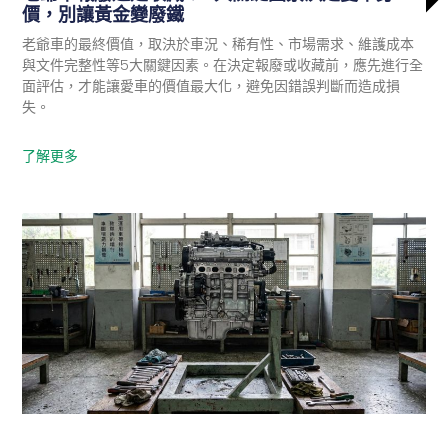
價，別讓黃金變廢鐵
老爺車的最終價值，取決於車況、稀有性、市場需求、維護成本
與文件完整性等5大關鍵因素。在決定報廢或收藏前，應先進行全
面評估，才能讓愛車的價值最大化，避免因錯誤判斷而造成損
失。
了解更多
政府最新消息
報廢機車
家電回收
硬碟銷毀