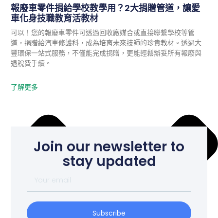
機密文件銷毀
報廢車零件捐給學校教學用？2大捐贈管道，讓愛
資訊設備回收
車化身技職教育活教材
可以！您的報廢車零件可透過回收廠媒合或直接聯繫學校等管
道，捐贈給汽車修護科，成為培育未來技師的珍貴教材。透過大
豐環保一站式服務，不僅能完成捐贈，更能輕鬆辦妥所有報廢與
退稅費手續。
了解更多
Join our newsletter to
stay updated
Subscribe