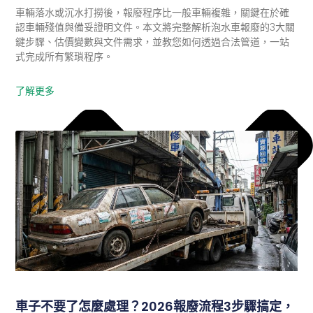
車輛落水或沉水打撈後，報廢程序比一般車輛複雜，關鍵在於確
認車輛殘值與備妥證明文件。本文將完整解析泡水車報廢的3大關
鍵步驟、估價變數與文件需求，並教您如何透過合法管道，一站
式完成所有繁瑣程序。
了解更多
車子不要了怎麼處理？2026報廢流程3步驟搞定，