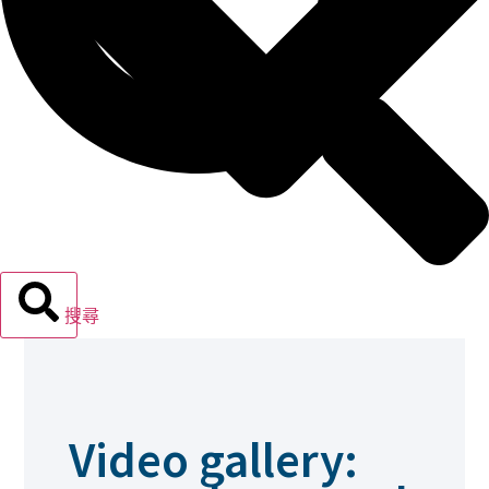
搜尋
報廢機車
Video gallery: