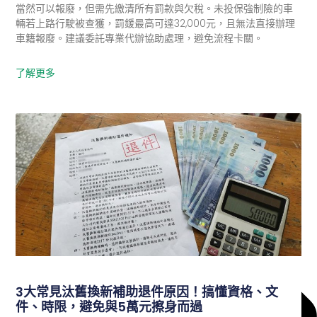
當然可以報廢，但需先繳清所有罰款與欠稅。未投保強制險的車
輛若上路行駛被查獲，罰鍰最高可達32,000元，且無法直接辦理
車籍報廢。建議委託專業代辦協助處理，避免流程卡關。
了解更多
環保快訊
3大常見汰舊換新補助退件原因！搞懂資格、文
件、時限，避免與5萬元擦身而過