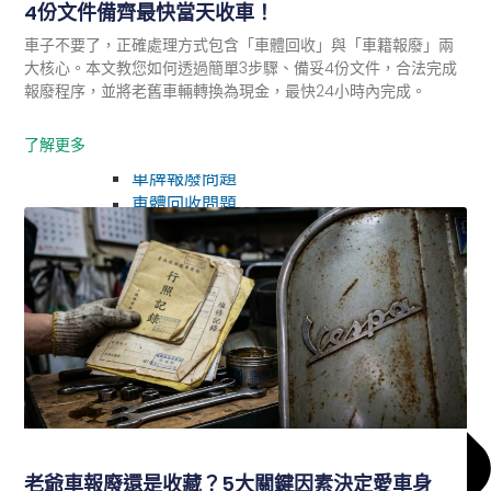
4份文件備齊最快當天收車！
車子不要了，正確處理方式包含「車體回收」與「車籍報廢」兩
大核心。本文教您如何透過簡單3步驟、備妥4份文件，合法完成
報廢程序，並將老舊車輛轉換為現金，最快24小時內完成。
了解更多
汽車補助
車牌報廢問題
車體回收問題
老爺車報廢還是收藏？5大關鍵因素決定愛車身