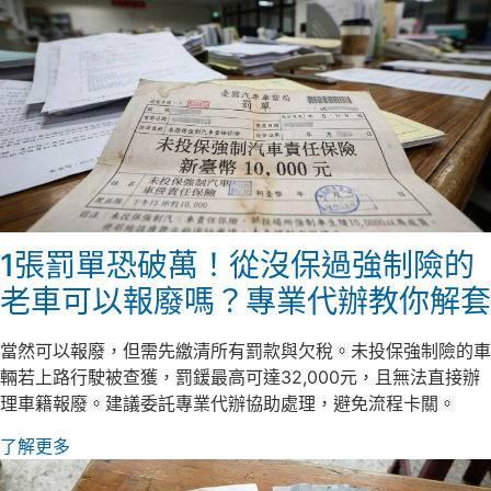
1張罰單恐破萬！從沒保過強制險的
老車可以報廢嗎？專業代辦教你解套
當然可以報廢，但需先繳清所有罰款與欠稅。未投保強制險的車
輛若上路行駛被查獲，罰鍰最高可達32,000元，且無法直接辦
理車籍報廢。建議委託專業代辦協助處理，避免流程卡關。
了解更多