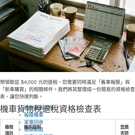
想領取這 $4,000 元的退稅，您需要同時滿足「舊車報廢」與
「新車購買」的相關條件。我們將其整理成一份簡易的資格檢查
表，讓您快速判斷。
機車貨物稅退稅資格檢查表
政府最新消息
報廢機車
家電回收
檢核
條件說明
您是
硬碟銷毀
項目
否符