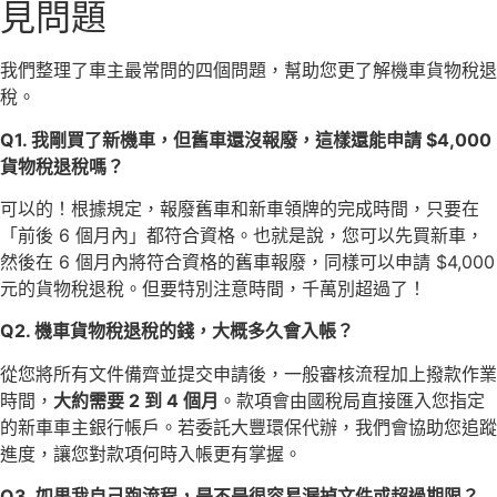
見問題
我們整理了車主最常問的四個問題，幫助您更了解機車貨物稅退
稅。
Q1. 我剛買了新機車，但舊車還沒報廢，這樣還能申請 $4,000
貨物稅退稅嗎？
可以的！根據規定，報廢舊車和新車領牌的完成時間，只要在
「前後 6 個月內」都符合資格。也就是說，您可以先買新車，
然後在 6 個月內將符合資格的舊車報廢，同樣可以申請 $4,000
元的貨物稅退稅。但要特別注意時間，千萬別超過了！
Q2. 機車貨物稅退稅的錢，大概多久會入帳？
從您將所有文件備齊並提交申請後，一般審核流程加上撥款作業
時間，
大約需要 2 到 4 個月
。款項會由國稅局直接匯入您指定
的新車車主銀行帳戶。若委託大豐環保代辦，我們會協助您追蹤
進度，讓您對款項何時入帳更有掌握。
Q3. 如果我自己跑流程，是不是很容易漏掉文件或超過期限？