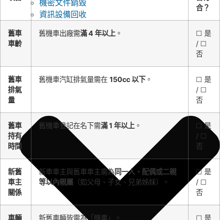
機密文件銷毀
合？
資訊設備回收
舊車
舊機車出廠需
滿 4 年以上
。
☐ 是
車齡
/ ☐
否
舊車
舊機車汽缸排氣量需在
150cc 以下
。
☐ 是
排氣
/ ☐
量
否
舊車
舊機車登記在名下需
滿 1 年以上
。
☐ 是
持有
/ ☐
時間
否
新舊
新車車主與舊車車主需為
同一人、配偶或二親
☐ 是
車主
等以內親屬
（如父母、子女、兄弟姊妹）。
/ ☐
關係
否
車輛
新舊車輛皆需為「機車」。
☐ 是