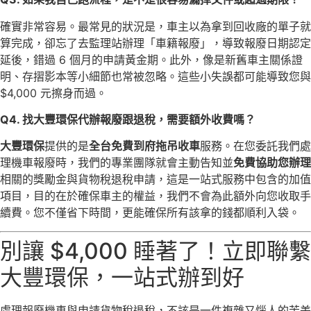
確實非常容易。最常見的狀況是，車主以為拿到回收廠的單子就
算完成，卻忘了去監理站辦理「車籍報廢」，導致報廢日期認定
延後，錯過 6 個月的申請黃金期。此外，像是新舊車主關係證
明、存摺影本等小細節也常被忽略。這些小失誤都可能導致您與
$4,000 元擦身而過。
Q4. 找大豐環保代辦報廢跟退稅，需要額外收費嗎？
大豐環保
提供的是
全台免費到府拖吊收車
服務。在您委託我們處
理機車報廢時，我們的專業團隊就會主動告知並
免費協助您辦理
相關的獎勵金與貨物稅退稅申請，這是一站式服務中包含的加值
項目，目的在於確保車主的權益，我們不會為此額外向您收取手
續費。您不僅省下時間，更能確保所有該拿的錢都順利入袋。
別讓 $4,000 睡著了！立即聯繫
大豐環保，一站式辦到好
處理報廢機車與申請貨物稅退稅，不該是一件複雜又惱人的苦差