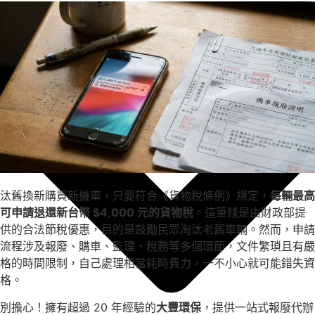
汰舊換新購買新機車，只要符合《貨物稅條例》規定，
每輛最高
可申請退還新台幣 $4,000 元的貨物稅
。這筆錢是由財政部提
供的合法節稅優惠，目的是鼓勵民眾淘汰老舊車輛。然而，申請
流程涉及報廢、購車、監理、稅務等多個環節，文件繁瑣且有嚴
格的時間限制，自己處理相當耗時費力，一不小心就可能錯失資
格。
別擔心！擁有超過 20 年經驗的
大豐環保
，提供一站式報廢代辦