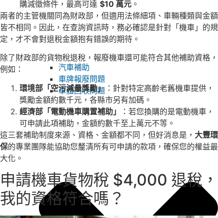
購減徵條件，最高可達
$10 萬元
。
兩者的主管機關同為財政部，但適用法條細項、車輛種類與金額
皆不相同。因此，在查詢資訊時，務必確認是針對「機車」的規
定，才不會對退稅金額抱有錯誤的期待。
除了財政部的貨物稅退稅，報廢機車還可能符合其他補助資格，
汽車補助
例如：
車牌報廢問題
環境部「空污減量獎勵」
：針對特定高齡老舊機車提供，
車體回收問題
獎勵金額約數千元，各縣市另有加碼。
經濟部「電動機車購置補助」
：若您換購的是電動機車，
可申請此項補助，金額約數千至上萬元不等。
這三套補助制度來源、資格、金額都不同，但好消息是，
大豐環
保
的專業團隊能協助您釐清所有可申請的款項，確保您的權益最
大化。
申請機車貨物稅 $4,000 退稅，
我的資格符合嗎？