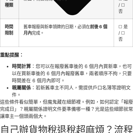
種類
/ ☐
否
時間
舊車報廢與新車領牌的日期，必須在
前後 6 個
☐ 是
限制
月內
完成。
/ ☐
否
重點提醒：
時間計算
：您可以在報廢舊車後的 6 個月內買新車，也可
以在買新車後的 6 個月內報廢舊車，兩者順序不拘，只要
時間差在 6 個月內即可。
親屬關係
：若新舊車主不同人，需提供戶口名簿等證明文
件。
這些條件看似簡單，但魔鬼藏在細節裡。例如，如何認定「報廢
完成日」？親屬關係證明文件要準備哪一種？光是這些細節就常
讓車主一個頭兩個大。
自己辦貨物稅退稅超麻煩？流程