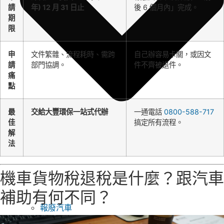
請
年) 12 月 31 日止
後 6 個月內」完成。
期
限
申
文件繁雜、流程耗時、需跨
自己辦容易卡關，或因文
請
部門協調。
件不齊被退件。
痛
點
最
交給大豐環保一站式代辦
一通電話
0800-588-717
佳
搞定所有流程。
解
法
機車貨物稅退稅是什麼？跟汽車
補助有何不同？
報廢汽車