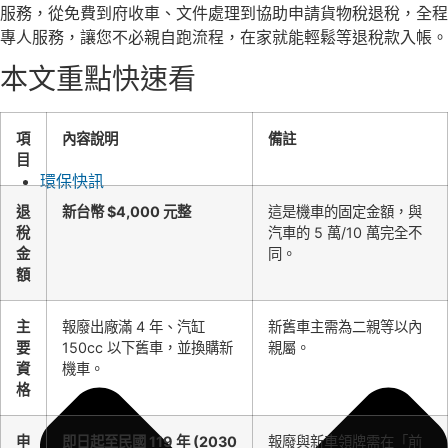
服務，從免費到府收車、文件處理到協助申請貨物稅退稅，全程
專人服務，讓您不必親自跑流程，在家就能輕鬆等退稅款入帳。
本文重點快速看
項
內容說明
備註
目
環保快訊
退
新台幣 $4,000 元整
這是機車的固定金額，與
稅
汽車的 5 萬/10 萬完全不
金
同。
額
主
報廢出廠滿 4 年、汽缸
新舊車主需為二親等以內
要
150cc 以下舊車，並換購新
親屬。
資
機車。
格
申
即日起至民國 119 年 (2030
報廢與新車領牌需在「前