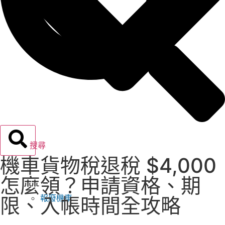
搜尋
機車貨物稅退稅 $4,000
怎麼領？申請資格、期
報廢機車
限、入帳時間全攻略