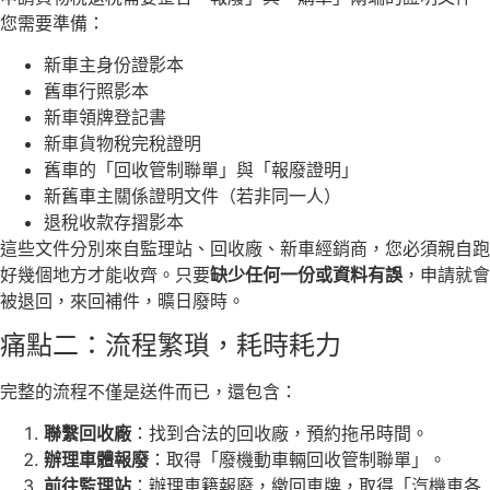
您需要準備：
新車主身份證影本
舊車行照影本
新車領牌登記書
新車貨物稅完稅證明
舊車的「回收管制聯單」與「報廢證明」
新舊車主關係證明文件（若非同一人）
退稅收款存摺影本
這些文件分別來自監理站、回收廠、新車經銷商，您必須親自跑
好幾個地方才能收齊。只要
缺少任何一份或資料有誤
，申請就會
被退回，來回補件，曠日廢時。
痛點二：流程繁瑣，耗時耗力
完整的流程不僅是送件而已，還包含：
聯繫回收廠
：找到合法的回收廠，預約拖吊時間。
辦理車體報廢
：取得「廢機動車輛回收管制聯單」。
前往監理站
：辦理車籍報廢，繳回車牌，取得「汽機車各