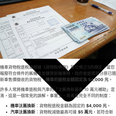
機車貨物稅退稅是根據《貨物稅條例》第12條之5的規定，當您
報廢符合條件的舊機車並購買新機車時，政府會退還部分原已隨
新車售價徵收的貨物稅，
機車的退稅金額固定為 $4,000 元
。
許多人常將機車退稅與汽車的「汰舊換新最高 10 萬元補助」混
淆，這是一個常見的誤解。事實上，兩者是完全不同的制度：
機車汰舊換新
：貨物稅退稅金額為固定的
$4,000 元
。
汽車汰舊換新
：貨物稅減徵最高可達
$5 萬元
，若符合新