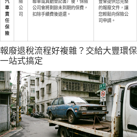
汽
險
聯單或異動登記書）後，保險
豐會提供您完整
車
公
公司會將剩餘未到期的保費，
的報廢文件，讓
責
司
扣除手續費後退還。
您輕鬆向保險公
任
司申請。
保
險
報廢退稅流程好複雜？交給大豐環保
一站式搞定