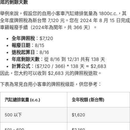
底的剩餘天數
舉例來說，假設您的自用小客車汽缸總排氣量為 1800c.c.，其
全年度牌照稅為新台幣 7,120 元。您在 2024 年 8 月 15 日完成
車籍報廢手續（2024年為閏年，共 366 天）。
全年牌照稅
：$7,120
報廢日期
：8/15
退稅起算日
：8/16
年底剩餘天數
：從 8/16 到 12/31 共有 138 天
計算公式
：($7,120 / 366) * 138 天 ≈ $2,683
因此，您大約可以收到 $2,683 元的牌照稅退款。
下表為常見自用小客車的牌照稅級距，供您參考：
汽缸總排氣量 (c.c.)
全年稅額 (新台幣)
500 以下
$1,620
501 – 600
$2,160