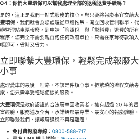
Q4：你們大豐環保可以幫我處理全部的退稅退費手續嗎？
是的，這正是我們一站式服務的核心。您只要將報廢事宜交給
大
豐環保
，我們就會為您處理從車體拖吊、開立回收管制聯單、代
辦監理站車籍報廢，到申請「牌照稅」與「燃料費」退費的所有
程序。您完全不需要親自跑任何政府單位，只需在家等待款項入
帳即可，省時又省力。
立即聯繫大豐環保，輕鬆完成報廢大
小事
處理愛車的最後一哩路，不該是件煩心事。把繁瑣的流程交給專
家，您只需享受輕鬆便捷的服務。
大豐環保
是政府認證的合法廢車回收業者，擁有超過 20 年的豐
富經驗，服務遍及全台，承諾給您最專業、最安心的報廢體驗。
立即聯繫我們，讓報廢退稅不再是難題！
免付費報廢專線
：
0800-588-717
官方 LINE 線上諮詢
：
@zerozero