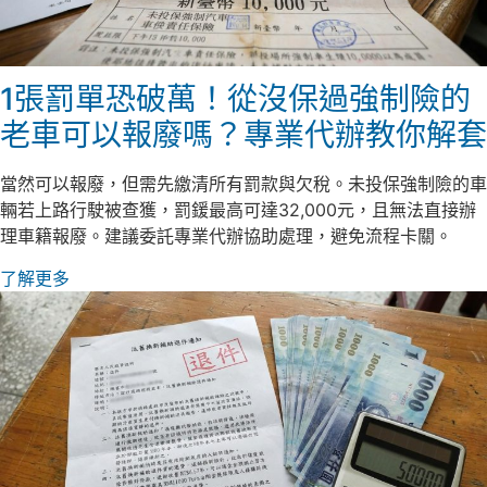
1張罰單恐破萬！從沒保過強制險的
老車可以報廢嗎？專業代辦教你解套
當然可以報廢，但需先繳清所有罰款與欠稅。未投保強制險的車
輛若上路行駛被查獲，罰鍰最高可達32,000元，且無法直接辦
理車籍報廢。建議委託專業代辦協助處理，避免流程卡關。
了解更多