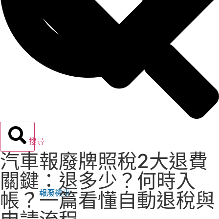
搜尋
汽車報廢牌照稅2大退費
關鍵：退多少？何時入
報廢機車
帳？一篇看懂自動退稅與