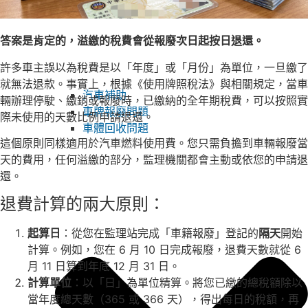
答案是肯定的，溢繳的稅費會從報廢次日起按日退還。
許多車主誤以為稅費是以「年度」或「月份」為單位，一旦繳了
就無法退款。事實上，根據《使用牌照稅法》與相關規定，當車
汽車補助
輛辦理停駛、繳銷或報廢時，已繳納的全年期稅費，可以按照實
車牌報廢問題
際未使用的天數比例申請退還。
車體回收問題
這個原則同樣適用於汽車燃料使用費。您只需負擔到車輛報廢當
天的費用，任何溢繳的部分，監理機關都會主動或依您的申請退
還。
退費計算的兩大原則：
起算日
：從您在監理站完成「車籍報廢」登記的
隔天
開始
計算。例如，您在 6 月 10 日完成報廢，退費天數就從 6
月 11 日算到年底 12 月 31 日。
計算單位
：以「日」為單位精算。將您已繳的總稅額除以
當年度總天數（365 或 366 天），得出每日的稅額，再