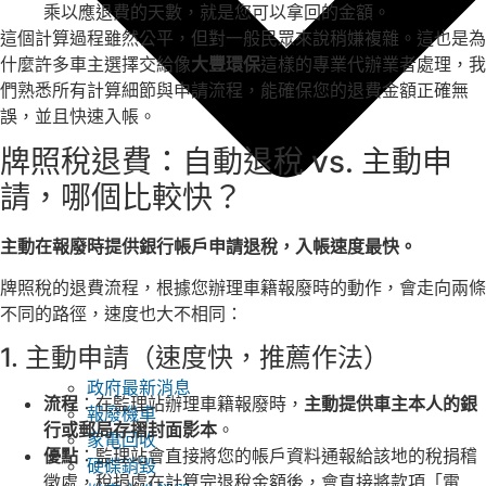
乘以應退費的天數，就是您可以拿回的金額。
這個計算過程雖然公平，但對一般民眾來說稍嫌複雜。這也是為
什麼許多車主選擇交給像
大豐環保
這樣的專業代辦業者處理，我
們熟悉所有計算細節與申請流程，能確保您的退費金額正確無
誤，並且快速入帳。
牌照稅退費：自動退稅 vs. 主動申
請，哪個比較快？
主動在報廢時提供銀行帳戶申請退稅，入帳速度最快。
牌照稅的退費流程，根據您辦理車籍報廢時的動作，會走向兩條
不同的路徑，速度也大不相同：
1. 主動申請（速度快，推薦作法）
政府最新消息
流程
：在監理站辦理車籍報廢時，
主動提供車主本人的銀
報廢機車
行或郵局存摺封面影本
。
家電回收
優點
：監理站會直接將您的帳戶資料通報給該地的稅捐稽
硬碟銷毀
徵處，稅捐處在計算完退稅金額後，會直接將款項「電