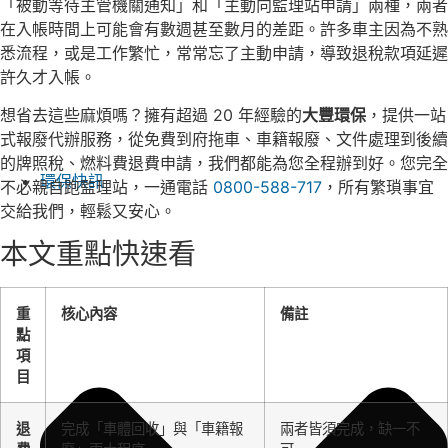
「被動等待主管機關通知」和「主動向監理站申請」兩種，兩者
在入帳時間上可能會有數週甚至數月的差距。許多車主因為不熟
悉流程，或是工作繁忙，常常忘了主動申請，導致退稅款項延遲
許久才入帳。
想省去這些麻煩嗎？擁有超過 20 年經驗的
大豐環保
，提供一站
式報廢代辦服務，從免費到府拖車、車籍報廢、文件處理到後續
的牌照稅、燃料費退費申請，我們都能為您全程辦到好。您完全
環保快訊
不必親自跑監理站，一通電話
0800-588-717
，所有繁瑣事宜
交給我們，輕鬆又安心。
本文重點快速看
重
核心內容
備註
點
項
目
退
完成「車體回收」與「車籍報
兩者皆須完成，缺一不