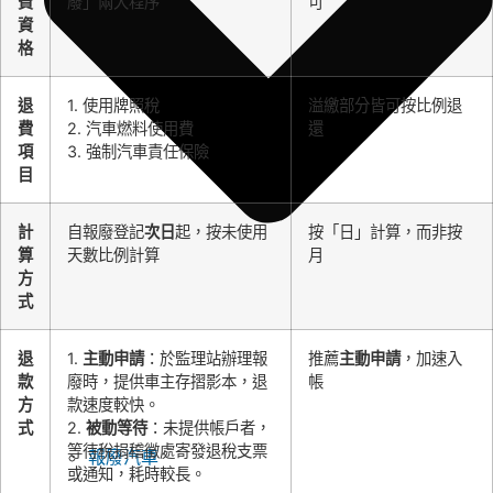
費
廢」兩大程序
可
資
格
退
1. 使用牌照稅
溢繳部分皆可按比例退
費
2. 汽車燃料使用費
還
項
3. 強制汽車責任保險
目
計
自報廢登記
次日
起，按未使用
按「日」計算，而非按
算
天數比例計算
月
方
式
退
1.
主動申請
：於監理站辦理報
推薦
主動申請
，加速入
款
廢時，提供車主存摺影本，退
帳
方
款速度較快。
式
2.
被動等待
：未提供帳戶者，
等待稅捐稽徵處寄發退稅支票
報廢汽車
或通知，耗時較長。