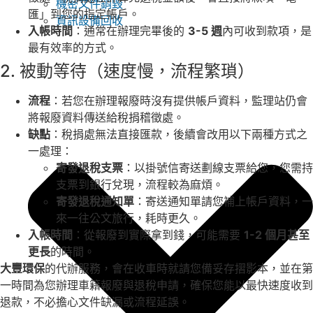
機密文件銷毀
匯」到您的指定帳戶。
資訊設備回收
入帳時間
：通常在辦理完畢後的
3-5 週
內可收到款項，是
最有效率的方式。
2. 被動等待（速度慢，流程繁瑣）
流程
：若您在辦理報廢時沒有提供帳戶資料，監理站仍會
將報廢資料傳送給稅捐稽徵處。
缺點
：稅捐處無法直接匯款，後續會改用以下兩種方式之
一處理：
寄發退稅支票
：以掛號信寄送劃線支票給您，您需持
支票到銀行兌現，流程較為麻煩。
寄發退稅通知單
：寄送通知單請您補上帳戶資料，一
來一往公文旅行，耗時更久。
入帳時間
：從報廢到實際拿到錢，可能需要
1-2 個月甚至
更長
的時間。
大豐環保
的代辦服務，會在收車時就請您備妥存摺影本，並在第
一時間為您辦理車籍報廢與退稅申請，確保您能以最快速度收到
退款，不必擔心文件缺漏或流程延誤。