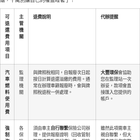
還，千萬別讓自己的權益睡著了！
可
主
退費說明
代辦提醒
退
管
還
機
費
關
用
項
目
汽
監
與牌照稅相同，自報廢次日起
大豐環保
會協助
車
理
按日計算退還溢繳的費用。通
您在監理站一次
燃
機
常在辦理車籍報廢時，會與牌
辦妥，款項會直
料
關
照稅退稅一併處理。
接匯入您提供的
使
帳戶。
用
費
強
各
須由車主
自行聯繫
保險公司辦
雖然此項需車主
制
保
理。提供報廢證明（回收管制
親自聯繫，但大