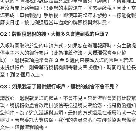
可以的。牌照稅的課徵是基於您的車輛擁有「牌照」，與實際上
有沒有開上路無關。只要您的車牌還在，就需要繳稅。因此，當
您完成「車籍報廢」手續後，即使車輛整年未發動，一樣能從報
廢次日起，按比例退還當年溢繳的牌照稅與燃料費。
Q2：牌照稅退稅的錢，大概多久會進到我的戶頭？
入帳時間取決於您的申請方式。如果您在辦理報廢時，有主動提
供車主本人的銀行帳戶（此為推薦作法，
大豐環保
會全程協
助），退稅款項通常會在
3 至 5 週
內直接匯入您的帳戶。若您
未提供帳戶，則需等待稅捐機關寄發支票或通知，時間可能拉長
至
1 到 2 個月
以上。
Q3：如果我忘了提供銀行帳戶，退稅的錢會不會不見？
請放心，退稅款是您的權益，不會不見。只是流程會變得比較繁
瑣。稅捐稽徵處會改用掛號信寄送退稅支票給您，或是發函通知
您補件。為了避免延誤與麻煩，最好的方式還是在報廢時就一次
辦妥。若您委託大豐環保，我們的專員會貼心提醒並協助您備齊
文件，確保流程順暢。