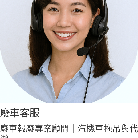
廢車客服
廢車報廢專案顧問｜汽機車拖吊與代