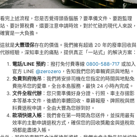
看完上述流程，您是否覺得頭昏腦脹？要準備文件、要跑監理
站、要計算稅費，還要注意申請時效，對於忙碌的現代人來說，
確實是一大負擔。
這就是
大豐環保
存在的價值。我們擁有超過 20 年的廢車回收與
代辦經驗，深知車主的痛點，提供真正「一站式」的解決方案：
電話/LINE 預約
：撥打免付費專線
0800-588-717
或加入
官方 LINE
@zerozero
，告知我們您的車輛資訊與地點。
免費到府拖吊
：我們將安排司機在您指定的時間與地點免
費拖吊您的愛車，全台本島服務，最快 24 小時內完成。
文件全程代辦
：您只需準備好身分證、行照、車主存摺影
本等基本文件，後續的車體回收、車籍報廢、牌照稅與燃
料費退稅申請，全由大豐為您辦到好。
款項快速入帳
：我們會在第一時間為您送件，並採用最有
效率的主動申請退稅方式，確保您的回收獎勵金與退稅款
項都能盡速入帳。