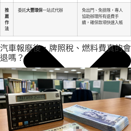
推
委託
大豐環保
一站式代辦
免出門、免排隊，專人
薦
協助辦理所有退費手
作
續，確保款項快速入帳
法
汽車報廢後，牌照稅、燃料費真的會
退嗎？