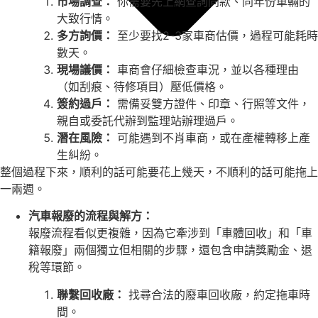
市場調查：
你需要先上網查詢同款、同年份車輛的
大致行情。
多方詢價：
至少要找2-3家車商估價，過程可能耗時
數天。
現場議價：
車商會仔細檢查車況，並以各種理由
（如刮痕、待修項目）壓低價格。
簽約過戶：
需備妥雙方證件、印章、行照等文件，
親自或委託代辦到監理站辦理過戶。
潛在風險：
可能遇到不肖車商，或在產權轉移上產
生糾紛。
整個過程下來，順利的話可能要花上幾天，不順利的話可能拖上
一兩週。
汽車報廢的流程與解方：
報廢流程看似更複雜，因為它牽涉到「車體回收」和「車
籍報廢」兩個獨立但相關的步驟，還包含申請獎勵金、退
稅等環節。
聯繫回收廠：
找尋合法的廢車回收廠，約定拖車時
間。