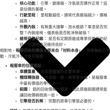
核心功能：
引擎、變速箱、冷氣是否運作正常？這
是估價的基礎。
行駛里程：
里程數越低，通常代表磨損越少，價格
越高。
外觀內裝：
有無重大撞擊、泡水痕跡？車漆是否完
整？內裝座椅、儀表板是否乾淨無破損？
維修保養紀錄：
是否有定期原廠或專業保養廠的紀
錄，可證明車況維持良好。
相對地，
報廢回收的價值主要來自「材料本身」
，與車輛能否發
動、冷氣冷不冷幾乎無關。
報廢車的估價重點：
車體重量：
這是廢鐵價的主要來源。
觸媒轉換器：
內含鉑、鈀、銠等貴金屬，是報廢車
中最有價值的零件之一。
鋁圈：
鋁的回收價格比鐵高，因此原廠鋁圈通常能
讓回收價稍微高一些。
引擎是否拆解：
完整的原車引擎是必要的。