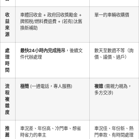
收
車體回收金 + 政府回收獎勵金 +
單一的車輛收購價
益
牌照稅/燃料費退費 + (若有)汰舊
來
換新補助
源
處
最快24小時內完成拖吊
，後續文
數天至數週不等（詢
理
件代辦處理
價、議價、過戶）
時
間
流
極簡
(一通電話，專人服務)
複雜
(需親力親為，
程
多方交涉)
複
雜
度
推
車況差、年份高、冷門車、想省
車況佳、年份新、熱
薦
時省力的車主
門車款、有時間處理