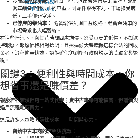
冷門品牌或車款：
例如一些已退出台灣市場的品牌，或是
機密文件銷毀
當年銷售量就很少的車型，因零件取得不易、市場接受度
資訊設備回收
低，二手價非常差。
已停產的柴油車：
隨著環保法規日益嚴格，老舊柴油車的
市場需求也大幅萎縮。
在這些情況下，與其花時間四處詢價、忍受車商的低價，不如選
擇報廢。報廢價格相對透明，且透過像
大豐環保
這樣合法的回收
業者，流程簡單快速，還能確保領到所有政府規定的獎勵金與退
稅。
關鍵3：便利性與時間成本，你
想省事還是賺價差？
報廢流程繁瑣但可一站式代辦；賣中古車雖可能價高，但議價與
過戶流程耗時費力。
這是許多人忽略的隱性成本——時間與心力。
賣給中古車商的流程與挑戰：