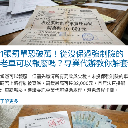
1張罰單恐破萬！從沒保過強制險的
老車可以報廢嗎？專業代辦教你解套
當然可以報廢，但需先繳清所有罰款與欠稅。未投保強制險的車
輛若上路行駛被查獲，罰鍰最高可達32,000元，且無法直接辦
理車籍報廢。建議委託專業代辦協助處理，避免流程卡關。
了解更多