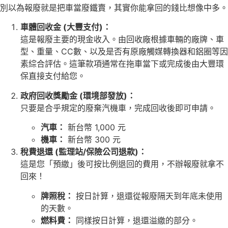
別以為報廢就是把車當廢鐵賣，其實你能拿回的錢比想像中多。
車體回收金 (大豐支付)：
這是報廢主要的現金收入。由回收廠根據車輛的廠牌、車
型、重量、CC數、以及是否有原廠觸媒轉換器和鋁圈等因
素綜合評估。這筆款項通常在拖車當下或完成後由大豐環
保直接支付給您。
政府回收獎勵金 (環境部發放)：
只要是合乎規定的廢棄汽機車，完成回收後即可申請。
汽車：
新台幣 1,000 元
機車：
新台幣 300 元
稅費退還 (監理站/保險公司退款)：
這是您「預繳」後可按比例退回的費用，不辦報廢就拿不
回來！
牌照稅：
按日計算，退還從報廢隔天到年底未使用
的天數。
燃料費：
同樣按日計算，退還溢繳的部分。