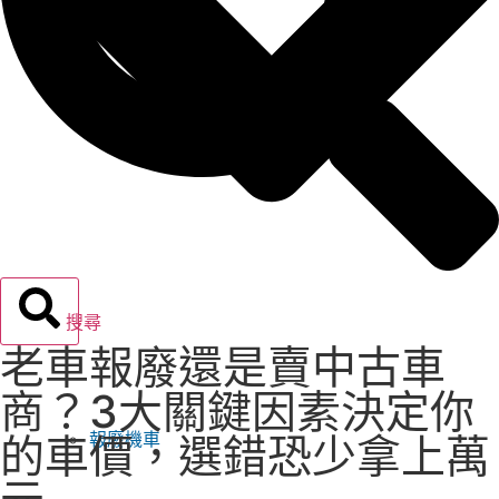
搜尋
老車報廢還是賣中古車
商？3大關鍵因素決定你
報廢機車
的車價，選錯恐少拿上萬