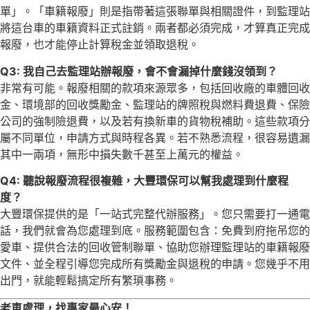
單」。「車籍報廢」則是指帶著這張聯單與相關證件，到監理站
將這台車的車籍資料正式註銷。兩者都必須完成，才算真正完成
報廢，也才能停止計算稅金並領取退稅。
Q3: 我自己去監理站辦報廢，會不會漏掉什麼錢沒領到？
非常有可能。報廢相關的款項來源眾多，包括回收廠的車體回收
金、環境部的回收獎勵金、監理站的牌照稅與燃料費退費、保險
公司的強制險退費，以及若有換新車的貨物稅補助。這些款項分
屬不同單位，申請方式與時程各異。若不熟悉流程，很容易遺漏
其中一兩項，無形中損失數千甚至上萬元的權益。
Q4: 聽說報廢流程很複雜，大豐環保可以幫我處理到什麼程
度？
大豐環保提供的是「一站式完整代辦服務」。您只需要打一通電
話，我們就會為您處理到底。服務範圍包含：免費到府拖吊您的
愛車、提供合法的回收管制聯單、協助您辦理監理站的車籍報廢
文件、並全程引導您完成所有獎勵金與退稅的申請。您幾乎不用
出門，就能輕鬆搞定所有繁瑣事務。
老車處理，找專家最心安！