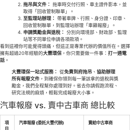
拖吊與文件：
拖車時交付行照、車主證件影本，並
取得「回收管制聯單」。
至監理站辦理：
帶著車牌、行照、身分證、印章、
回收管制聯單，到監理站辦理「車籍報廢」。
申請獎勵金與退稅：
分別向環境部、財政部、監理
站等不同單位申請各項款項。
看到這裡你可能覺得頭痛，但這正是專業代辦的價值所在。選擇
擁有超過20年經驗的
大豐環保
，你只需要做一件事：
打一通電
話
。
大豐環保一站式服務：
從
免費到府拖吊
、
協助辦理
所有報廢文件
，到確保你領到每一筆該拿的退稅與獎
勵金，我們全程幫你處理到好。省去你請假跑流程、
研究法規的麻煩，輕鬆完成報廢大小事。
汽車報廢 vs. 賣中古車商 總比較
項
汽車報廢 (委託大豐代辦)
賣給中古車商
目