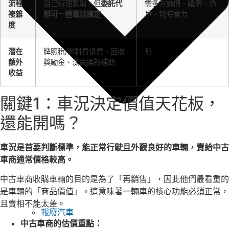
流程
自己辦理繁瑣，但
委託代
需多方詢價、議價、過
複雜
辦可一通電話搞定
戶，耗時費力
度
潛在
牌照稅/燃料費退費、回收
無
額外
獎勵金、汰舊換新補助
收益
關鍵1：車況決定價值天花板，
還能開嗎？
車況是首要判斷標準，能正常行駛且外觀良好的車輛，賣給中古
車商通常價格較高。
中古車商收購車輛的目的是為了「再銷售」，因此他們最看重的
是車輛的「商品價值」。這意味著一輛車的核心功能必須正常，
且賣相不能太差。
報廢汽車
中古車商的估價重點：