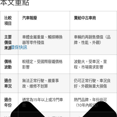
本文重點
比較
汽車報廢
賣給中古車商
項目
主要
車體金屬重量、觸媒轉換
車輛的再銷售價值（品
價值
器等零件殘值
牌、性能、外觀）
環保快訊
來源
價格
較穩定，受國際廢鐵價格
波動大，受車況、里
波動
影響
程、市場需求影響
適合
無法正常行駛、嚴重事
仍可正常行駛、車況良
車況
故、維修不划算
好、外觀無重大損傷
適合
通常為15年以上或冷門車
熱門品牌、年份尚可
年份
款
（10年內較佳）