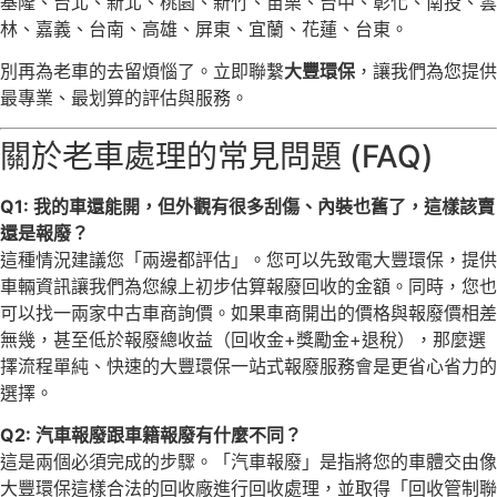
基隆、台北、新北、桃園、新竹、苗栗、台中、彰化、南投、雲
林、嘉義、台南、高雄、屏東、宜蘭、花蓮、台東。
別再為老車的去留煩惱了。立即聯繫
大豐環保
，讓我們為您提供
最專業、最划算的評估與服務。
關於老車處理的常見問題 (FAQ)
Q1: 我的車還能開，但外觀有很多刮傷、內裝也舊了，這樣該賣
還是報廢？
這種情況建議您「兩邊都評估」。您可以先致電大豐環保，提供
車輛資訊讓我們為您線上初步估算報廢回收的金額。同時，您也
可以找一兩家中古車商詢價。如果車商開出的價格與報廢價相差
無幾，甚至低於報廢總收益（回收金+獎勵金+退稅），那麼選
擇流程單純、快速的大豐環保一站式報廢服務會是更省心省力的
選擇。
Q2: 汽車報廢跟車籍報廢有什麼不同？
這是兩個必須完成的步驟。「汽車報廢」是指將您的車體交由像
大豐環保這樣合法的回收廠進行回收處理，並取得「回收管制聯