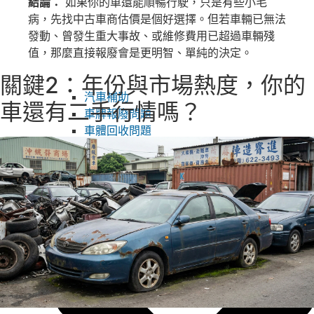
結論：
如果你的車還能順暢行駛，只是有些小毛
病，先找中古車商估價是個好選擇。但若車輛已無法
發動、曾發生重大事故、或維修費用已超過車輛殘
值，那麼直接報廢會是更明智、單純的決定。
關鍵2：年份與市場熱度，你的
汽車補助
車還有二手行情嗎？
車牌報廢問題
車體回收問題