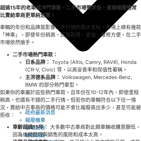
超過15年的老車或冷門車款，二手市場需求低，直接報廢通常
比賣給車商更單純划算。
車輛的年份和品牌是影響二手行情的兩大支柱。市場上總有幾款
「神車」，即使年份稍高，因其耐用、省油、維修方便，在二手
市場依然搶手。
二手市場熱門車款：
日系品牌：
Toyota (Altis, Camry, RAV4), Honda
(CR-V, Civic) 等，以高妥善率和保值性著稱。
主流德系品牌：
Volkswagen, Mercedes-Benz,
BMW 的部分熱門車型。
如果你的車屬於這些熱門車款，且年份在10-12年內，即使里程
稍高，也還有不錯的二手行情。但若你的車輛符合以下任一情
況，賣給中古車商的價格可能不會比報廢高出多少，甚至可能被
政府最新消息
拒收：
報廢機車
車齡超過15年：
大多數中古車商對此類車輛收購意願低，
家電回收
因為後續整理與銷售的風險和成本太高。
硬碟銷毀