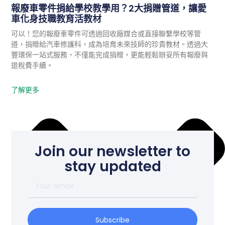
機密文件銷毀
報廢車零件捐給學校教學用？2大捐贈管道，讓愛
資訊設備回收
車化身技職教育活教材
可以！您的報廢車零件可透過回收廠媒合或直接聯繫學校等管
道，捐贈給汽車修護科，成為培育未來技師的珍貴教材。透過大
豐環保一站式服務，不僅能完成捐贈，更能輕鬆辦妥所有報廢與
退稅費手續。
了解更多
Join our newsletter to
stay updated
Subscribe