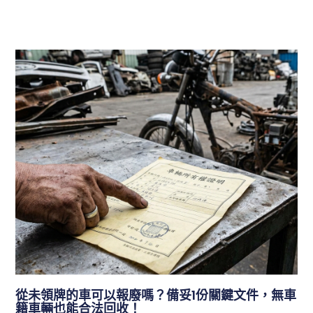
從未領牌的車可以報廢嗎？備妥1份關鍵文件，無車
籍車輛也能合法回收！