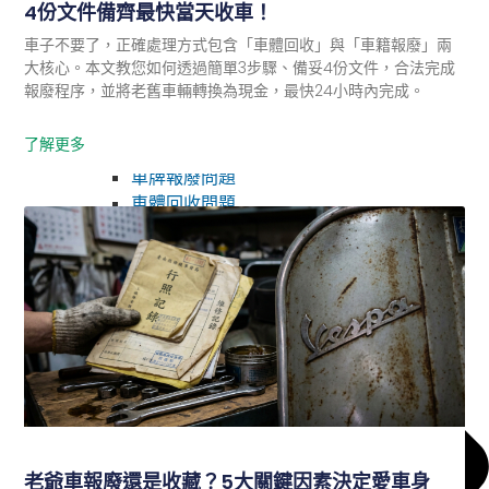
4份文件備齊最快當天收車！
車子不要了，正確處理方式包含「車體回收」與「車籍報廢」兩
大核心。本文教您如何透過簡單3步驟、備妥4份文件，合法完成
報廢程序，並將老舊車輛轉換為現金，最快24小時內完成。
了解更多
汽車補助
車牌報廢問題
車體回收問題
老爺車報廢還是收藏？5大關鍵因素決定愛車身