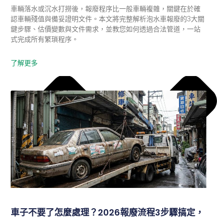
車輛落水或沉水打撈後，報廢程序比一般車輛複雜，關鍵在於確
認車輛殘值與備妥證明文件。本文將完整解析泡水車報廢的3大關
鍵步驟、估價變數與文件需求，並教您如何透過合法管道，一站
式完成所有繁瑣程序。
了解更多
車子不要了怎麼處理？2026報廢流程3步驟搞定，