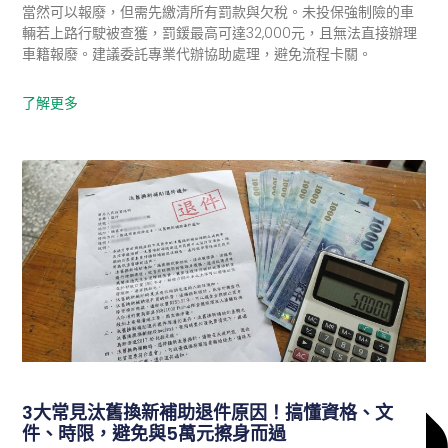
當然可以報廢，但需先繳清所有罰款與欠稅。未投保強制險的車
輛若上路行駛被查獲，罰鍰最高可達32,000元，且無法直接辦理
車籍報廢。建議委託專業代辦協助處理，避免流程卡關。
了解更多
環保快訊
3大常見汰舊換新補助退件原因！搞懂資格、文
件、時限，避免與5萬元擦身而過