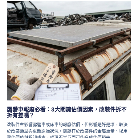
露營車報廢必看：3大關鍵估價因素，改裝件拆不
拆有差嗎？
改裝件會影響露營車或床車的報廢估價，但影響是好是壞，取決
於改裝類型與車體原始狀況。關鍵在於改裝件的金屬重量、堪用
零件價值與拆卸成本，處理不當反而可能造成估價損失。