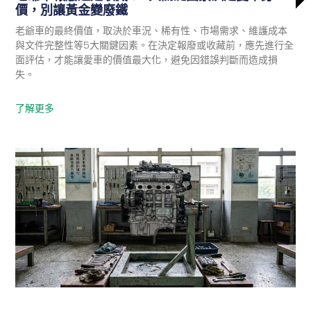
價，別讓黃金變廢鐵
老爺車的最終價值，取決於車況、稀有性、市場需求、維護成本
與文件完整性等5大關鍵因素。在決定報廢或收藏前，應先進行全
面評估，才能讓愛車的價值最大化，避免因錯誤判斷而造成損
失。
了解更多
政府最新消息
報廢機車
家電回收
硬碟銷毀